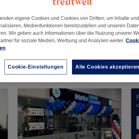
enden eigene Cookies und Cookies von Dritten, um Inhalte un
nalisieren, Medienfunktionen bereitzustellen und unseren Date
 330
,
Lichtenberg
,
Berlin
,
10365
ren. Wir geben auch Informationen über die Nutzung unserer W
artner für soziale Medien, Werbung und Analysen weiter.
Cooki
ien
 Nguyen nimmt derzeit keine Buchungen über Tr
verfügbare Salons in Ihrer Nähe zu finden.
Dort 
Cookie-Einstellungen
Alle Cookies akzeptiere