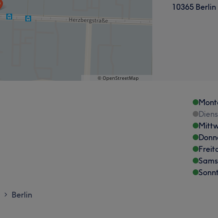
10365 Berlin
Mont
Dien
Mitt
Donn
Freit
Sams
Sonn
Berlin
>