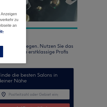
d Anzeigen
nverkehr zu
ebseite an
e-
eatwell entgegen. Nutzen Sie das
warten viele erstklassige Profis
n
Finde die besten Salons in
deiner Nähe