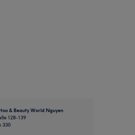
attoo & Beauty World Nguyen
aße 128-139
m 330