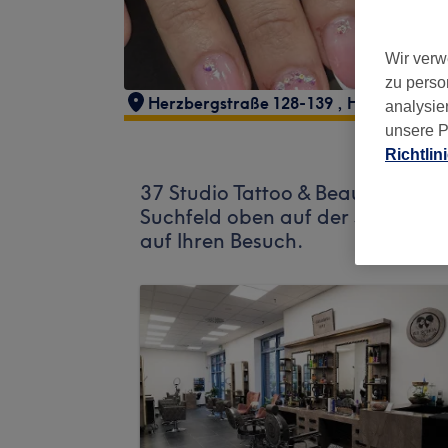
Wir verw
zu perso
Herzbergstraße 128-139
,
Halle 3 Raum
analysie
unsere P
Richtlin
37 Studio Tattoo & Beauty World
Suchfeld oben auf der Seite, um
auf Ihren Besuch.