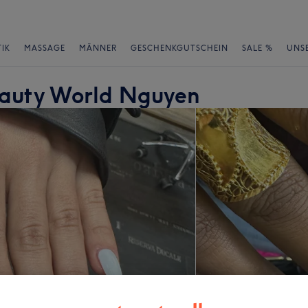
IK
MASSAGE
MÄNNER
GESCHENKGUTSCHEIN
SALE %
UNS
eauty World Nguyen