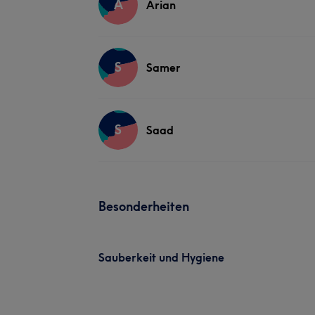
A
Arian
S
Samer
S
Saad
Besonderheiten
Sauberkeit und Hygiene