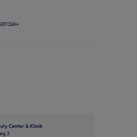
GBTQIA+
auty Center & Klinik
eg 3