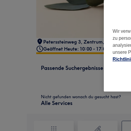
Wir verw
zu perso
Peterssteinweg 3
,
Zentrum
,
Leipzig
,
04
analysie
Geöffnet Heute: 10:00 - 17:00
unsere P
Richtlin
Passende Suchergebnisse
Nicht gefunden wonach du gesucht hast?
Alle Services