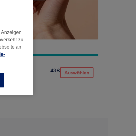
d Anzeigen
nverkehr zu
ebseite an
e-
43 €
Auswählen
n