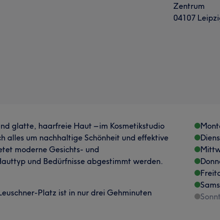
Zentrum
04107 Leipzi
nd glatte, haarfreie Haut – im Kosmetikstudio
Mont
ich alles um nachhaltige Schönheit und effektive
Dien
bietet moderne Gesichts- und
Mitt
 Hauttyp und Bedürfnisse abgestimmt werden.
Donn
Freit
Sams
euschner-Platz ist in nur drei Gehminuten
Sonn