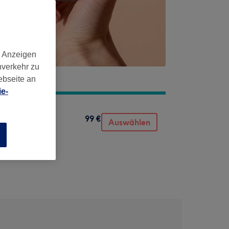
d Anzeigen
nverkehr zu
ebseite an
e-
99 €
Auswählen
n