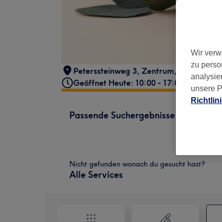
Wir verw
zu perso
Peterssteinweg 3
,
Zentrum
,
Leipzig
,
04
analysie
Geöffnet Heute: 10:00 - 17:00
unsere P
Richtlin
Passende Suchergebnisse
Nicht gefunden wonach du gesucht hast?
Alle Services