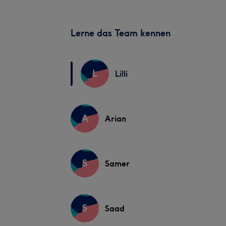
Lerne das Team kennen
L
Lilli
A
Arian
S
Samer
S
Saad