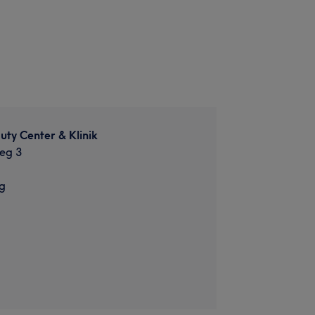
auty Center & Klinik
eg 3
g