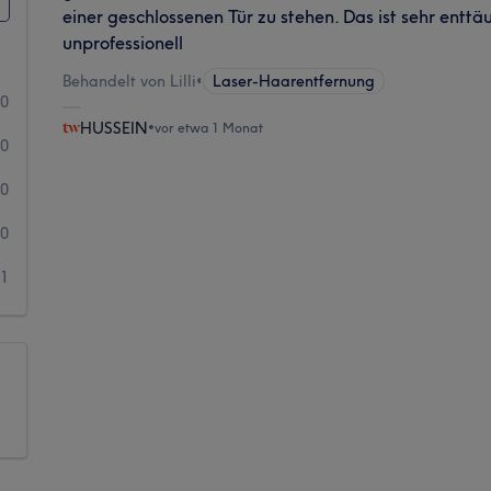
einer geschlossenen Tür zu stehen. Das ist sehr entt
unprofessionell
Behandelt von Lilli
•
Laser-Haarentfernung
0
HUSSEIN
•
vor etwa 1 Monat
0
0
0
1