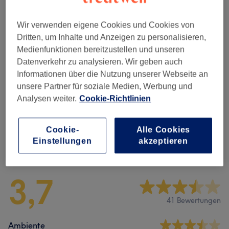
26 €
Augenbrauen färben & zupfen
Auswählen
20 Min.
Details anzeigen
Wir verwenden eigene Cookies und Cookies von
Dritten, um Inhalte und Anzeigen zu personalisieren,
Alle Services
Medienfunktionen bereitzustellen und unseren
Datenverkehr zu analysieren. Wir geben auch
Informationen über die Nutzung unserer Webseite an
Uv-Wimpernverlängerungen
(
7
)
ab 15 €
unsere Partner für soziale Medien, Werbung und
Analysen weiter.
Cookie-Richtlinien
Augenbrauen & Wimpernbehandlungen
(
8
)
ab 10 €
Cookie-
Alle Cookies
Einstellungen
akzeptieren
Salonbewertungen
3,7
41 Bewertungen
Ambiente