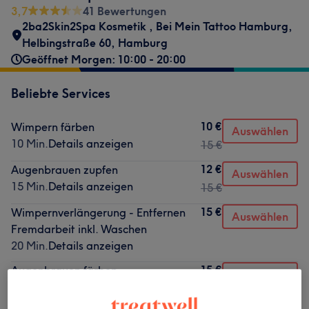
3,7
41 Bewertungen
2ba2Skin2Spa Kosmetik
,
Bei Mein Tattoo Hamburg
,
Helbingstraße 60
,
Hamburg
Geöffnet Morgen: 10:00 - 20:00
Beliebte Services
10 €
Wimpern färben
Auswählen
10 Min.
Details anzeigen
15 €
12 €
Augenbrauen zupfen
Auswählen
15 Min.
Details anzeigen
15 €
15 €
Wimpernverlängerung - Entfernen
Auswählen
Fremdarbeit inkl. Waschen
20 Min.
Details anzeigen
15 €
Augenbrauen färben
Auswählen
15 Min.
Details anzeigen