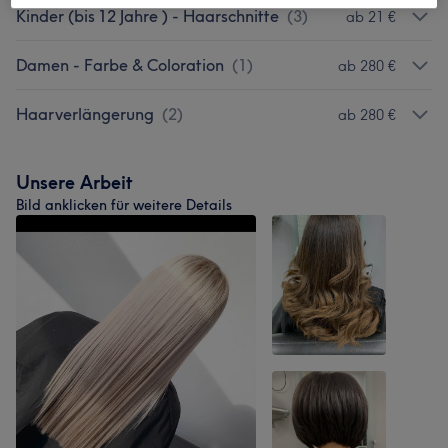
Kinder (bis 12 Jahre ) - Haarschnitte
(
3
)
ab 21 €
Damen - Farbe & Coloration
(
1
)
ab 280 €
Haarverlängerung
(
2
)
ab 280 €
Unsere Arbeit
Bild anklicken für weitere Details