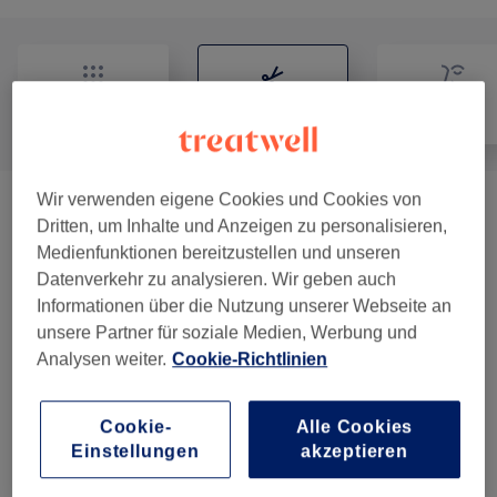
Alle
Friseur
Gesicht
Wir verwenden eigene Cookies und Cookies von
Damen - Haarschnitte & Stylings
(
4
)
ab 35 €
Dritten, um Inhalte und Anzeigen zu personalisieren,
Medienfunktionen bereitzustellen und unseren
Damen - Coloration, Föhnen & Styling
(
5
)
ab 104 €
Datenverkehr zu analysieren. Wir geben auch
Informationen über die Nutzung unserer Webseite an
Damen - Coloration, Schnitt & Selber
unsere Partner für soziale Medien, Werbung und
ab 104 €
Föhnen
(
5
)
Analysen weiter.
Cookie-Richtlinien
Damen - Coloration, Schnitt & Föhnen
(
5
)
ab 110 €
Cookie-
Alle Cookies
Einstellungen
akzeptieren
Herren - Haarschnitte & Stylings
(
3
)
ab 21 €