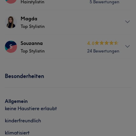
Hairstylistin
5 Bewertungen
Services
Magda
Top Stylistin
Friseur
Gesicht
Services
Souzanna
4.6
S
Top Stylistin
24 Bewertungen
Friseur
Gesicht
Haarentfernung
Services
Portfolio
Besonderheiten
Friseur
Gesicht
Allgemein
keine Haustiere erlaubt
kinderfreundlich
klimatisiert