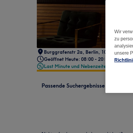
Wir verw
zu perso
analysie
Burggrafenstr 2a
,
Berlin
,
10787
unsere P
Geöffnet Heute: 08:00 - 20:00
Richtlin
Last Minute und Nebenzeiten
Passende Suchergebnisse