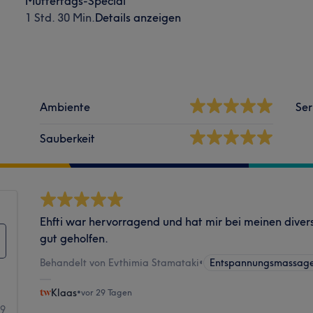
Muttertags-Special
1 Std. 30 Min.
Details anzeigen
Ambiente
Ser
Sauberkeit
Ehfti war hervorragend und hat mir bei meinen dive
gut geholfen.
Behandelt von Evthimia Stamataki
•
Entspannungsmassag
Klaas
•
vor 29 Tagen
29