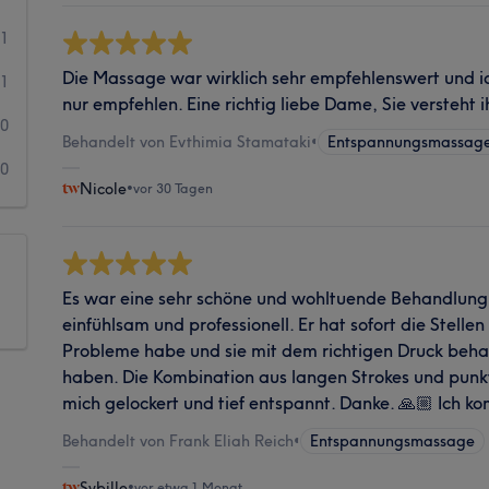
1
Die Massage war wirklich sehr empfehlenswert und ic
1
nur empfehlen. Eine richtig liebe Dame, Sie versteht
0
Behandelt von Evthimia Stamataki
•
Entspannungsmassag
0
Nicole
•
vor 30 Tagen
Es war eine sehr schöne und wohltuende Behandlung. 
einfühlsam und professionell. Er hat sofort die Stelle
Probleme habe und sie mit dem richtigen Druck behand
haben. Die Kombination aus langen Strokes und punk
mich gelockert und tief entspannt. Danke. 🙏🏼 Ich k
Behandelt von Frank Eliah Reich
•
Entspannungsmassage
Sybille
•
vor etwa 1 Monat