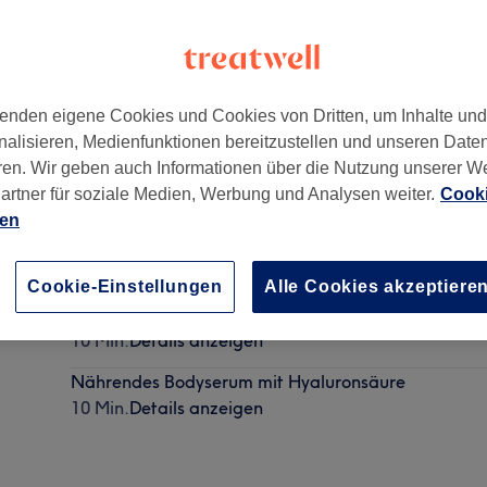
enden eigene Cookies und Cookies von Dritten, um Inhalte un
nalisieren, Medienfunktionen bereitzustellen und unseren Date
ren. Wir geben auch Informationen über die Nutzung unserer W
artner für soziale Medien, Werbung und Analysen weiter.
Cooki
ien
Cookie-Einstellungen
Alle Cookies akzeptiere
Detox Fußbad
10 Min.
Details anzeigen
Nährendes Bodyserum mit Hyaluronsäure
10 Min.
Details anzeigen