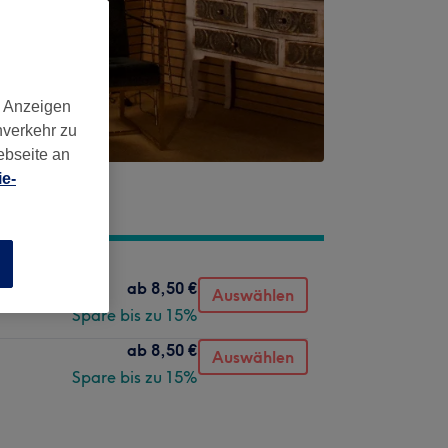
d Anzeigen
nverkehr zu
ebseite an
e-
n
ab
8,50 €
Auswählen
Spare bis zu 15%
ab
8,50 €
Auswählen
Spare bis zu 15%