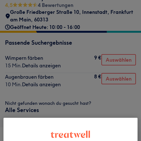
4,5
4 Bewertungen
Große Friedberger Straße 10
,
Innenstadt
,
Frankfurt
am Main
,
60313
Geöffnet Heute: 10:00 - 16:00
Passende Suchergebnisse
9 €
Wimpern färben
Auswählen
15 Min.
Details anzeigen
8 €
Augenbrauen färben
Auswählen
10 Min.
Details anzeigen
Nicht gefunden wonach du gesucht hast?
Alle Services