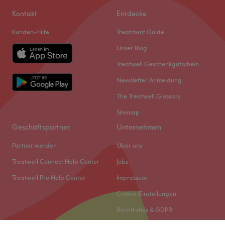
Kontakt
Entdecke
Kunden-Hilfe
Treatment Guide
Unser Blog
Treatwell Geschenkgutschein
Newsletter Anmeldung
The Treatwell Glossary
Sitemap
Geschäftspartner
Unternehmen
Partner werden
Über uns
Treatwell Connect Help Center
Jobs
Treatwell Pro Help Center
Impressum
Cookie-Einstellungen
Rechtliches & GDPR