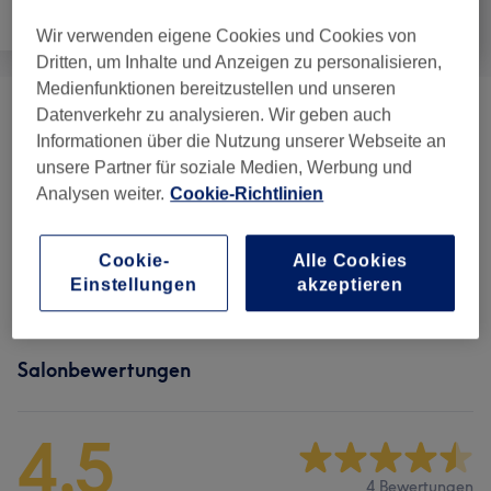
Nägel
Haarentfernung
Gesicht
Wir verwenden eigene Cookies und Cookies von
Dritten, um Inhalte und Anzeigen zu personalisieren,
Medienfunktionen bereitzustellen und unseren
Datenverkehr zu analysieren. Wir geben auch
Permanent Make-Up
(
7
)
ab 150 €
Informationen über die Nutzung unserer Webseite an
unsere Partner für soziale Medien, Werbung und
Augenbrauen & Wimpernbehandlungen
(
3
)
ab 8 €
Analysen weiter.
Cookie-Richtlinien
Wimpernverlängerungen
(
4
)
ab 25 €
Cookie-
Alle Cookies
Make-Up
(
4
)
ab 40 €
Einstellungen
akzeptieren
Salonbewertungen
4,5
4 Bewertungen