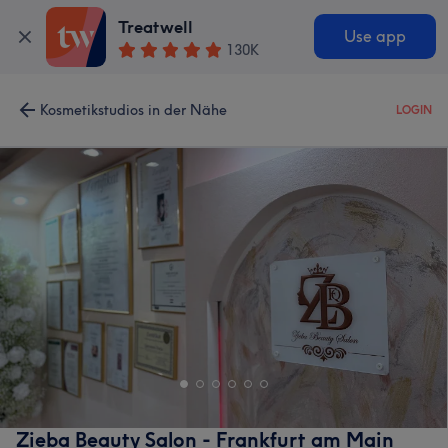
Treatwell
Use app
130K
Kosmetikstudios in der Nähe
LOGIN
Zieba Beauty Salon - Frankfurt am Main