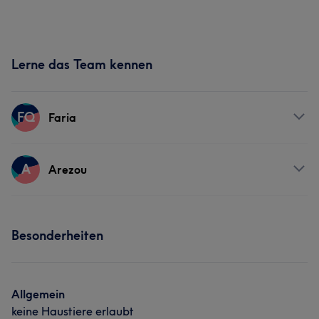
Lerne das Team kennen
FQ
Faria
Services
A
Arezou
Nägel
Friseur
Gesicht
Massage
Services
Haarentfernung
Besonderheiten
Nägel
Friseur
Gesicht
Massage
Haarentfernung
Allgemein
keine Haustiere erlaubt