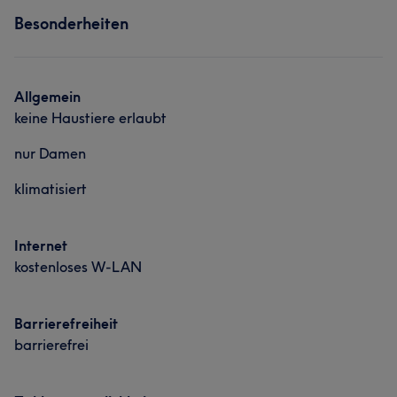
Haarentfernung
Besonderheiten
Nägel
Friseur
Gesicht
Massage
Haarentfernung
Allgemein
keine Haustiere erlaubt
nur Damen
klimatisiert
Internet
kostenloses W-LAN
Barrierefreiheit
barrierefrei