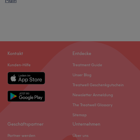
Main
Kontakt
Entdecke
Kunden-Hilfe
Treatment Guide
Unser Blog
Treatwell Geschenkgutschein
Newsletter Anmeldung
The Treatwell Glossary
Sitemap
Geschäftspartner
Unternehmen
Partner werden
Über uns