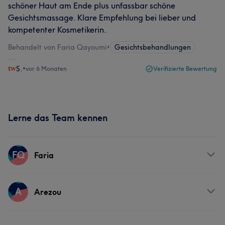
schöner Haut am Ende plus unfassbar schöne
Gesichtsmassage. Klare Empfehlung bei lieber und
kompetenter Kosmetikerin.
Behandelt von Faria Qayoumi
•
Gesichtsbehandlungen
S.
•
vor 6 Monaten
Verifizierte Bewertung
Lerne das Team kennen
FQ
Faria
Services
A
Arezou
Nägel
Friseur
Gesicht
Massage
Services