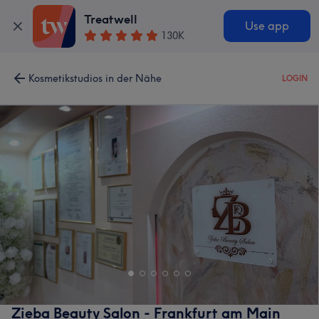
Treatwell
Use app
130K
Kosmetikstudios in der Nähe
LOGIN
Zieba Beauty Salon - Frankfurt am Main