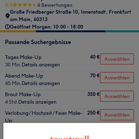
4,5
4 Bewertungen
Große Friedberger Straße 10
,
Innenstadt
,
Frankfurt
am Main
,
60313
Geöffnet Morgen: 10:00 - 18:00
Passende Suchergebnisse
40 €
Tages Make-Up
Auswählen
30 Min.
Details anzeigen
70 €
Abend Make-Up
Auswählen
45 Min.
Details anzeigen
350 €
Braut Make-Up
Auswählen
4 Std.
Details anzeigen
250 €
Verlobung/ Hochzeit/ Feier Make-
Auswählen
Up
3 Std.
Details anzeigen