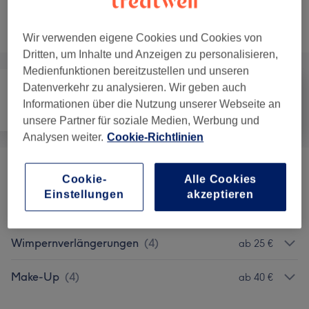
Nicht gefunden wonach du gesucht hast?
Alle Services
Wir verwenden eigene Cookies und Cookies von
Dritten, um Inhalte und Anzeigen zu personalisieren,
Medienfunktionen bereitzustellen und unseren
Datenverkehr zu analysieren. Wir geben auch
Informationen über die Nutzung unserer Webseite an
Nägel
Haarentfernung
Gesicht
unsere Partner für soziale Medien, Werbung und
Analysen weiter.
Cookie-Richtlinien
Permanent Make-Up
(
7
)
ab 150 €
Cookie-
Alle Cookies
Einstellungen
akzeptieren
Augenbrauen & Wimpernbehandlungen
(
3
)
ab 8 €
Wimpernverlängerungen
(
4
)
ab 25 €
Make-Up
(
4
)
ab 40 €