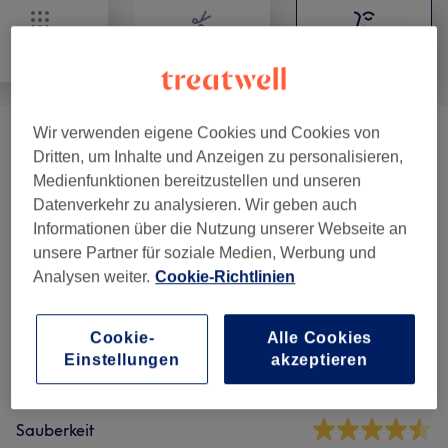
Alle
Friseur
Gesicht
Wir verwenden eigene Cookies und Cookies von
Augenbrauen & Wimpernbehandlungen
(
2
)
15 €
Dritten, um Inhalte und Anzeigen zu personalisieren,
Medienfunktionen bereitzustellen und unseren
Datenverkehr zu analysieren. Wir geben auch
Salonbewertungen
Informationen über die Nutzung unserer Webseite an
unsere Partner für soziale Medien, Werbung und
Analysen weiter.
Cookie-Richtlinien
4,7
211 Bewertungen
Cookie-
Alle Cookies
Einstellungen
akzeptieren
Ambiente
Sauberkeit