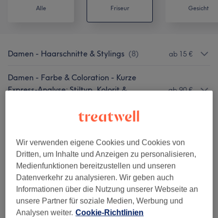
Alle
Friseur
Gesicht
Damen - Haarschnitte & Stylings
(
8
)
ab 15 €
Damen - Farbe & Coloration - Kurze
Express-Analyse: Stiltyp, Kolorit &
ab 90 €
Kontrast
(
8
)
Herren - Haarschnitte & Stylings
(
6
)
ab 15 €
Wir verwenden eigene Cookies und Cookies von
Kinder - Haarschnitte & Stylings
(
1
)
ab 35 €
Dritten, um Inhalte und Anzeigen zu personalisieren,
Medienfunktionen bereitzustellen und unseren
Haarverlängerung
(
1
)
75 €
Datenverkehr zu analysieren. Wir geben auch
Informationen über die Nutzung unserer Webseite an
unsere Partner für soziale Medien, Werbung und
Unsere Arbeit
Analysen weiter.
Cookie-Richtlinien
Bild anklicken für weitere Details