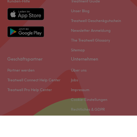
Kunden-Hilfe
Treatment Guide
Unser Blog
Treatwell Geschenkgutschein
Newsletter Anmeldung
The Treatwell Glossary
Sitemap
Geschäftspartner
Unternehmen
Partner werden
Über uns
Treatwell Connect Help Center
Jobs
Treatwell Pro Help Center
Impressum
Cookie-Einstellungen
Rechtliches & GDPR
© 2026 Treatwell DACH GmbH