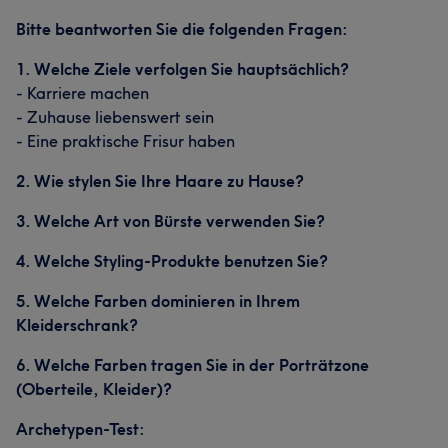
Bitte beantworten Sie die folgenden Fragen:
1. Welche Ziele verfolgen Sie hauptsächlich?
- Karriere machen
- Zuhause liebenswert sein
- Eine praktische Frisur haben
2. Wie stylen Sie Ihre Haare zu Hause?
3. Welche Art von Bürste verwenden Sie?
4. Welche Styling-Produkte benutzen Sie?
5. Welche Farben dominieren in Ihrem
Kleiderschrank?
6. Welche Farben tragen Sie in der Porträtzone
Was unsere Kunden über Eugen sagen
(Oberteile, Kleider)?
Professionell
28
Kompetent
22
Außergewöhnlich
17
Archetypen-Test: