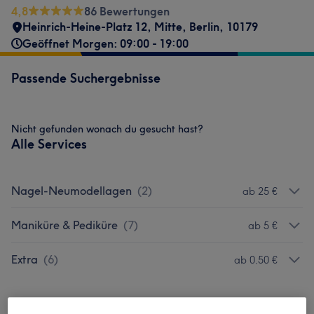
4,8
86 Bewertungen
Heinrich-Heine-Platz 12
,
Mitte
,
Berlin
,
10179
Geöffnet Morgen: 09:00 - 19:00
Passende Suchergebnisse
Nicht gefunden wonach du gesucht hast?
Alle Services
Nagel-Neumodellagen
(
2
)
ab 25 €
Maniküre & Pediküre
(
7
)
ab 5 €
Extra
(
6
)
ab 0,50 €