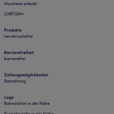
Haustiere erlaubt
Professionell
6
LGBTQIA+
Produkte
tierversuchsfrei
Barrierefreiheit
barrierefrei
Zahlungsmöglichkeiten
Barzahlung
Lage
Bahnstation in der Nähe
Bushaltestelle in der Nähe