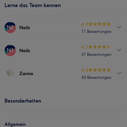
Lerne das Team kennen
4.9
N2
Nails
11 Bewertungen
Services
4.7
N1
Nails
31 Bewertungen
Nägel
Services
4.8
Zanna
43 Bewertungen
Nägel
Services
Besonderheiten
Nägel
Gesicht
Was unsere Kunden über Zanna sagen
Allgemein