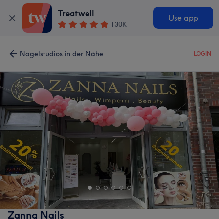
Treatwell
Use app
130K
Nagelstudios in der Nähe
LOGIN
Zanna Nails