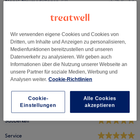
Nagel-Neumodellagen
(
2
)
ab 25 €
Maniküre & Pediküre
(
7
)
ab 5 €
Extra
(
6
)
ab 0,50 €
Wir verwenden eigene Cookies und Cookies von
Dritten, um Inhalte und Anzeigen zu personalisieren,
Medienfunktionen bereitzustellen und unseren
Salonbewertungen
Datenverkehr zu analysieren. Wir geben auch
Informationen über die Nutzung unserer Webseite an
unsere Partner für soziale Medien, Werbung und
4,8
Analysen weiter.
Cookie-Richtlinien
86 Bewertungen
Cookie-
Alle Cookies
Ambiente
Einstellungen
akzeptieren
Sauberkeit
Service