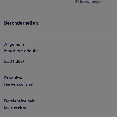
43 Bewertungen
Nägel
Services
Besonderheiten
Nägel
Gesicht
Was unsere Kunden über Zanna sagen
Allgemein
Haustiere erlaubt
Professionell
6
LGBTQIA+
Produkte
tierversuchsfrei
Barrierefreiheit
barrierefrei