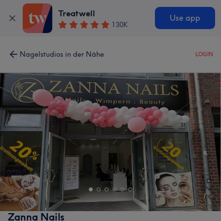
Treatwell
Use app
130K
Nagelstudios in der Nähe
LOGIN
Zanna Nails