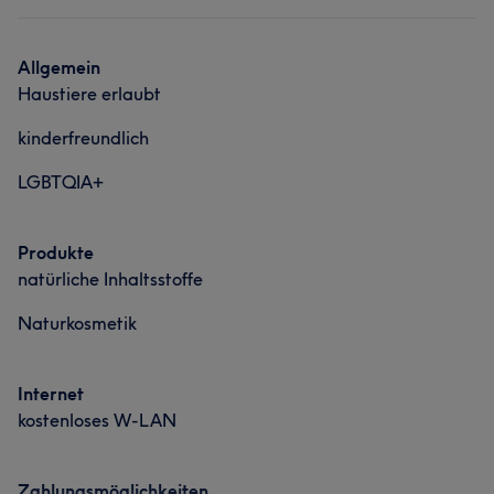
Allgemein
Haustiere erlaubt
kinderfreundlich
LGBTQIA+
Was unsere Kunden über Thamy sagen
Produkte
Kompetent
15
Fürsorglich
9
Gründlich
7
natürliche Inhaltsstoffe
Rücksichtsvoll
6
Naturkosmetik
Internet
kostenloses W-LAN
Was unsere Kunden über Lucy sagen
Zahlungsmöglichkeiten