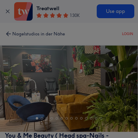
Treatwell
Use app
130K
Nagelstudios in der Nähe
LOGIN
You & Me Beauty ( Head spa-Nails -