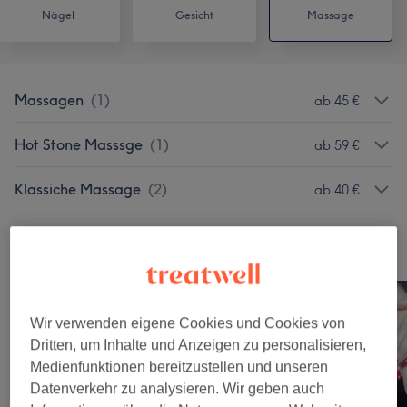
Nägel
Gesicht
Massage
Massagen
(
1
)
ab 45 €
Hot Stone Masssge
(
1
)
ab 59 €
Klassiche Massage
(
2
)
ab 40 €
Unsere Arbeit
Bild anklicken für weitere Details
Wir verwenden eigene Cookies und Cookies von
Dritten, um Inhalte und Anzeigen zu personalisieren,
Medienfunktionen bereitzustellen und unseren
Datenverkehr zu analysieren. Wir geben auch