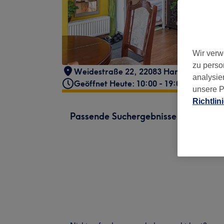
Wir verw
zu perso
Weidestraße 22, 22083 Hamburg, Deut
analysie
Geöffnet Heute: 10:00 - 19:00
unsere P
Richtlin
Passende Suchergebnisse