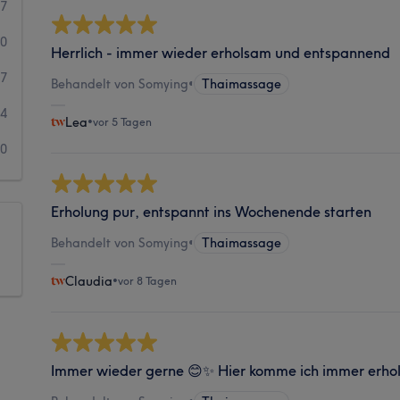
07
50
Herrlich - immer wieder erholsam und entspannend
7
Behandelt von Somying
•
Thaimassage
4
Lea
•
vor 5 Tagen
0
Erholung pur, entspannt ins Wochenende starten
Behandelt von Somying
•
Thaimassage
Claudia
•
vor 8 Tagen
Immer wieder gerne 😊✨ Hier komme ich immer erhol