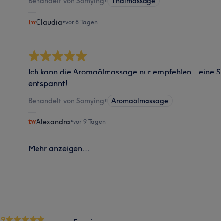
Behandelt von Somying
•
Thaimassage
Claudia
•
vor 8 Tagen
Ich kann die Aromaölmassage nur empfehlen...eine St
entspannt!
Behandelt von Somying
•
Aromaölmassage
Alexandra
•
vor 9 Tagen
Mehr anzeigen...
.9