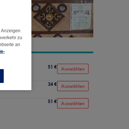
d Anzeigen
nverkehr zu
ebseite an
e-
51 €
Auswählen
n
34 €
Auswählen
51 €
Auswählen