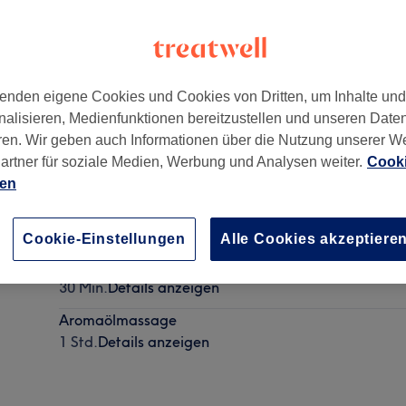
enden eigene Cookies und Cookies von Dritten, um Inhalte un
nalisieren, Medienfunktionen bereitzustellen und unseren Date
schland
ren. Wir geben auch Informationen über die Nutzung unserer W
artner für soziale Medien, Werbung und Analysen weiter.
Cooki
ien
Traditionelle Thaimassage
1 Std.
Details anzeigen
Cookie-Einstellungen
Alle Cookies akzeptiere
Traditionelle Thaimassage
30 Min.
Details anzeigen
Aromaölmassage
1 Std.
Details anzeigen