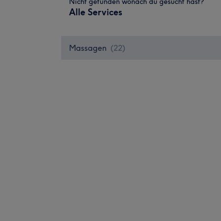
Nicht gefunden wonach du gesucht hast?
Alle Services
Massagen
(
22
)