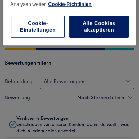
Ambiente
Analysen weiter.
Cookie-Richtlinien
Sauberkeit
Cookie-
Alle Cookies
Einstellungen
akzeptieren
Service
Bewertungen filtern
Behandlung
Alle Bewertungen
Bewertung
Nach Sternen filtern
Verifizierte Bewertungen
Geschrieben von unseren Kunden, damit du weißt, was
dich in jedem Salon erwartet.