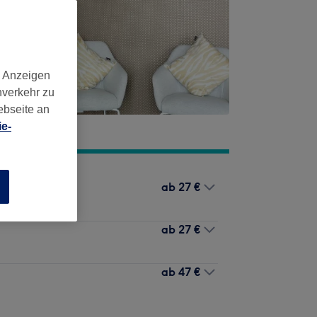
d Anzeigen
nverkehr zu
ebseite an
e-
ab
27 €
n
ab
27 €
ab
47 €