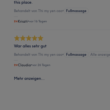
this place.
Behandelt von Thi my yen cao
•
Fußmassage
Kriszti
•
vor 16 Tagen
War alles sehr gut
Behandelt von Thi my yen cao
•
Fußmassage
Alle anzeig
Claudia
•
vor 26 Tagen
Mehr anzeigen...