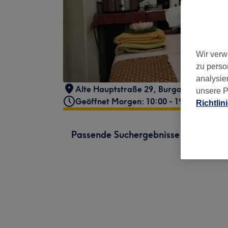
Wir verw
zu perso
analysie
Alte Hauptstraße 29
,
Burgaltendorf
,
Es
unsere P
Geöffnet Morgen: 10:00 - 19:00
Richtlin
Passende Suchergebnisse