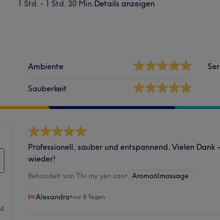
1 Std. - 1 Std. 30 Min.
Details anzeigen
Ambiente
Ser
Sauberkeit
Professionell, sauber und entspannend. Vielen Dank –
wieder!
Behandelt von Thi my yen cao
•
Aromaölmassage
Alexandra
•
vor 8 Tagen
44