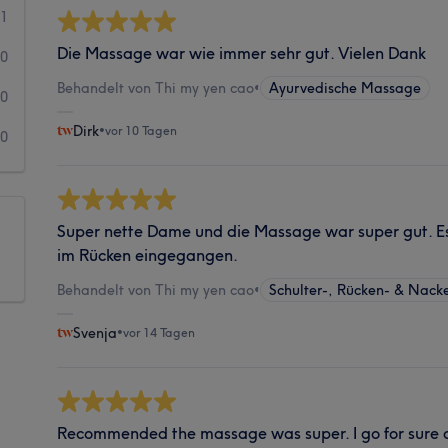
1
Die Massage war wie immer sehr gut. Vielen Dank
0
Behandelt von Thi my yen cao
•
Ayurvedische Massage
0
Dirk
•
vor 10 Tagen
0
Super nette Dame und die Massage war super gut. E
im Rücken eingegangen.
Behandelt von Thi my yen cao
•
Schulter-, Rücken- & Nac
Svenja
•
vor 14 Tagen
Recommended the massage was super. I go for sure ag