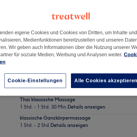
enden eigene Cookies und Cookies von Dritten, um Inhalte un
nalisieren, Medienfunktionen bereitzustellen und unseren Date
ren. Wir geben auch Informationen über die Nutzung unserer W
sen
,
45289
artner für soziale Medien, Werbung und Analysen weiter.
Cooki
ien
Rücken- & Nackenmassage
Cookie-Einstellungen
Alle Cookies akzeptiere
30 Min. - 1 Std.
Details anzeigen
Thai klassische Massage
1 Std. - 1 Std. 30 Min.
Details anzeigen
klassische Ganzkörpermassage
1 Std. - 2 Std.
Details anzeigen