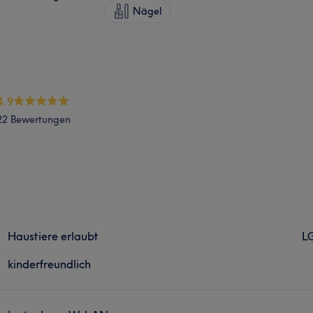
Nägel
4.9
22 Bewertungen
Haustiere erlaubt
L
kinderfreundlich