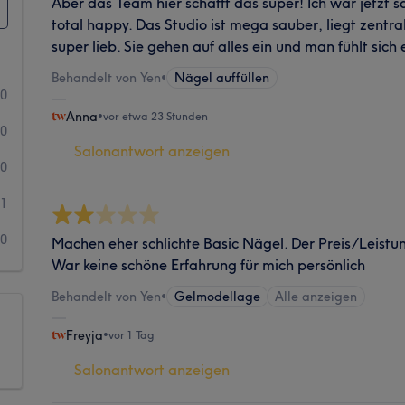
Aber das Team hier schafft das super! Ich war jetzt 
total happy. Das Studio ist mega sauber, liegt zentra
super lieb. Sie gehen auf alles ein und man fühlt sich
Behandelt von Yen
•
Nägel auffüllen
50
Anna
•
vor etwa 23 Stunden
0
Salonantwort anzeigen
0
1
0
Machen eher schlichte Basic Nägel. Der Preis/Leistun
War keine schöne Erfahrung für mich persönlich
Behandelt von Yen
•
Gelmodellage
Alle anzeigen
Freyja
•
vor 1 Tag
Salonantwort anzeigen