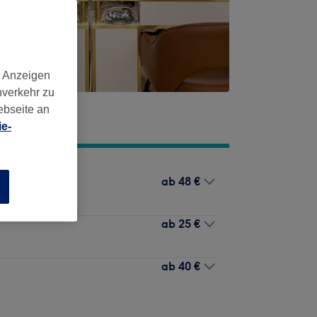
d Anzeigen
nverkehr zu
ebseite an
e-
ab
48 €
n
ab
25 €
ab
40 €