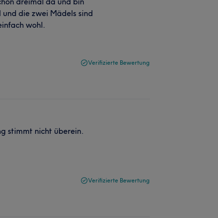
schon dreimal da und bin
l und die zwei Mädels sind
 einfach wohl.
Verifizierte Bewertung
g stimmt nicht überein.
Verifizierte Bewertung