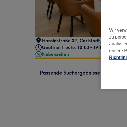
Wir verw
zu perso
Haroldstraße 32
,
Carlstadt
,
Düsseldorf
,
analysie
Geöffnet Heute: 10:00 - 19:00
unsere P
Nebenzeiten
Richtlin
Passende Suchergebnisse