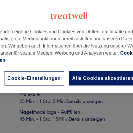
enden eigene Cookies und Cookies von Dritten, um Inhalte un
nalisieren, Medienfunktionen bereitzustellen und unseren Date
40213
ren. Wir geben auch Informationen über die Nutzung unserer W
artner für soziale Medien, Werbung und Analysen weiter.
Cooki
ien
Pediküre
Cookie-Einstellungen
Alle Cookies akzeptiere
45 Min. - 1 Std. 10 Min.
Details anzeigen
Maniküre
25 Min. - 1 Std. 5 Min.
Details anzeigen
Nagelmodellage - Auffüllen
45 Min. - 1 Std. 15 Min.
Details anzeigen