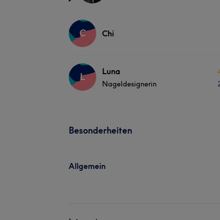
C
Chi
Luna
L
Nageldesignerin
Besonderheiten
Allgemein