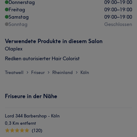
Donnerstag
09:00
–
19:00
Freitag
09:00
–
19:00
Samstag
09:00
–
19:00
Sonntag
Geschlossen
Verwendete Produkte in diesem Salon
Olaplex
Redken autorisierter Hair Colorist
Treatwell
Friseur
Rheinland
Köln
>
>
>
Friseure in der Nähe
Was unsere Kunden über Johnny sagen
Lord 344 Barbershop - Köln
Professionell
49
Kompetent
41
Herzlich
38
0,3 Km entfernt
Sympathisch
33
(120)