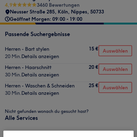
4,9
3460 Bewertungen
Neusser Straße 285
,
Köln, Nippes
,
50733
Geöffnet Morgen: 09:00 - 19:00
Passende Suchergebnisse
15 €
Herren - Bart stylen
Auswählen
20 Min.
Details anzeigen
20 €
Herren - Haarschnitt
Auswählen
30 Min.
Details anzeigen
25 €
Herren - Waschen & Schneiden
Auswählen
30 Min.
Details anzeigen
Nicht gefunden wonach du gesucht hast?
Alle Services