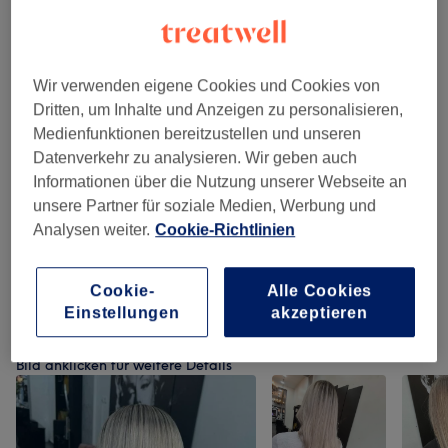
Damen - Haarschnitte & Stylings
(
3
)
ab 30 €
Damen - Coloration, Schnitt & Föhnen
(
8
)
ab 53 €
Wir verwenden eigene Cookies und Cookies von
Damen - Coloration, Schnitt & Selber
Dritten, um Inhalte und Anzeigen zu personalisieren,
219 €
Föhnen
(
1
)
Medienfunktionen bereitzustellen und unseren
Datenverkehr zu analysieren. Wir geben auch
Augenbrauen & Wimpern
(
3
)
ab 10 €
Informationen über die Nutzung unserer Webseite an
unsere Partner für soziale Medien, Werbung und
Herren - Haarschnitte & Rasuren
(
4
)
ab 15 €
Analysen weiter.
Cookie-Richtlinien
Haarkuren & Pflege
(
1
)
40 €
Cookie-
Alle Cookies
Einstellungen
akzeptieren
Unsere Arbeit
Bild anklicken für weitere Details