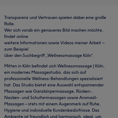
Was unsere Kunden über Volodymyr sagen
Transparenz und Vertrauen spielen dabei eine große
Rolle.
Kompetent
18
Professionell
13
Aufmerksam
8
Wer sich vorab ein genaueres Bild machen möchte,
Talentiert
6
findet online
weitere Informationen sowie Videos meiner Arbeit –
zum Beispiel
über den Suchbegriff „Wellnessmassage Köln“.
Mitten in Köln befindet sich Wellnessmassage | Köln,
ein modernes Massagestudio, das sich auf
professionelle Wellness-Behandlungen spezialisiert
hat. Das Studio bietet eine Auswahl entspannender
Massagen wie Ganzkörpermassage, Rücken-,
Nacken- und Schultermassagen sowie Aromaöl-
Massagen – stets mit einem Augenmerk auf Ruhe,
Hygiene und individuelle Kundenbedürfnisse. Das
Ambiente ist freundlich und harmonisch, ideal, um