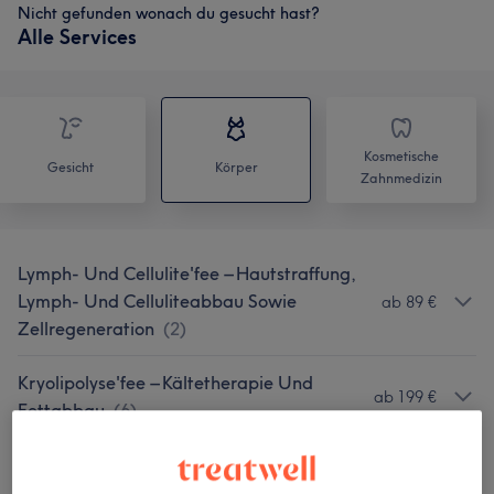
Nicht gefunden wonach du gesucht hast?
Alle Services
Kosmetische
Gesicht
Körper
Zahnmedizin
Lymph- Und Cellulite'fee – Hautstraffung,
Lymph- Und Celluliteabbau Sowie
ab 89 €
Zellregeneration
(
2
)
Kryolipolyse'fee – Kältetherapie Und
ab 199 €
Fettabbau
(
6
)
Körper-Analyse'fee – Detaillierte
49 €
Körperanalyse
(
1
)