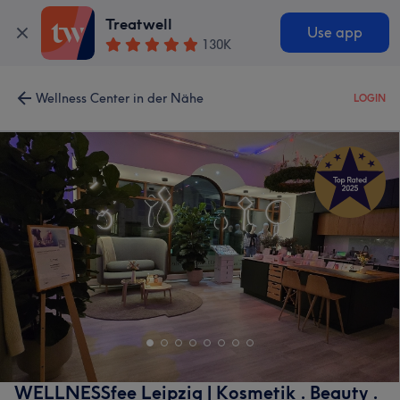
Treatwell
Use app
130K
Wellness Center in der Nähe
LOGIN
WELLNESSfee Leipzig | Kosmetik . Beauty .