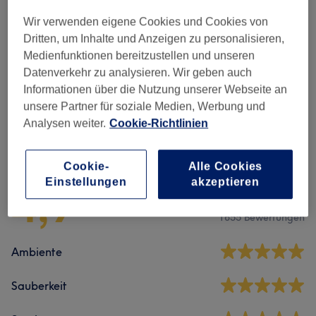
Wir verwenden eigene Cookies und Cookies von
Muskel'fee – Muskelaufbau
(
2
)
ab 89 €
Dritten, um Inhalte und Anzeigen zu personalisieren,
Medienfunktionen bereitzustellen und unseren
Intim-Verjüngungs'fee – Intimstraffung
Datenverkehr zu analysieren. Wir geben auch
ab 229 €
Und -verjüngung
(
1
)
Informationen über die Nutzung unserer Webseite an
unsere Partner für soziale Medien, Werbung und
Analysen weiter.
Cookie-Richtlinien
Salonbewertungen
Cookie-
Alle Cookies
Einstellungen
akzeptieren
4,9
1855 Bewertungen
Ambiente
Sauberkeit