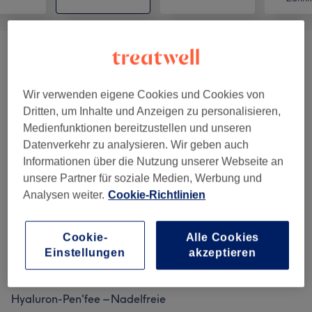
Hydra'fee – Tiefenreinigung Und Pflege
(
2
)
ab 89 €
Carbon-Softlaser-Peeling'fee - Sanftes
Wir verwenden eigene Cookies und Cookies von
ab 59 €
Laser-Peeling
(
3
)
Dritten, um Inhalte und Anzeigen zu personalisieren,
Medienfunktionen bereitzustellen und unseren
Licht'fee – Lichtbasierte Hautpflege
(
3
)
ab 39 €
Datenverkehr zu analysieren. Wir geben auch
Informationen über die Nutzung unserer Webseite an
Haut-Analyse'fee – Hochauflösende
unsere Partner für soziale Medien, Werbung und
49 €
Hautanalyse
(
1
)
Analysen weiter.
Cookie-Richtlinien
Radiofrequenz-Vakuum-Microneedling'fee
Cookie-
Alle Cookies
– Tiefenwirksame Hauterneuerung Mit RF-
ab 249 €
Einstellungen
akzeptieren
Mikronadeln Und Vakuum
(
2
)
Hyaluron-Pen'fee – Nadelfreie