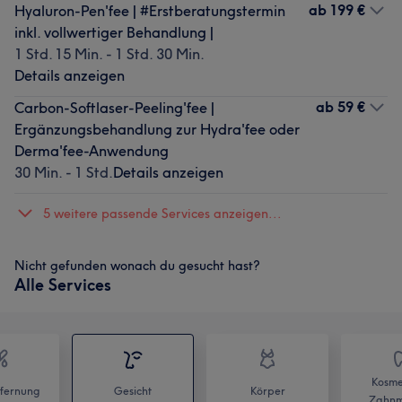
ab
199 €
Hyaluron-Pen'fee | #Erstberatungstermin
inkl. vollwertiger Behandlung |
1 Std. 15 Min. - 1 Std. 30 Min.
Details anzeigen
ab
59 €
Carbon-Softlaser-Peeling'fee |
Ergänzungsbehandlung zur Hydra'fee oder
Derma'fee-Anwendung
30 Min. - 1 Std.
Details anzeigen
5 weitere passende Services anzeigen...
Nicht gefunden wonach du gesucht hast?
Alle Services
Kosme
fernung
Gesicht
Körper
Zahnm