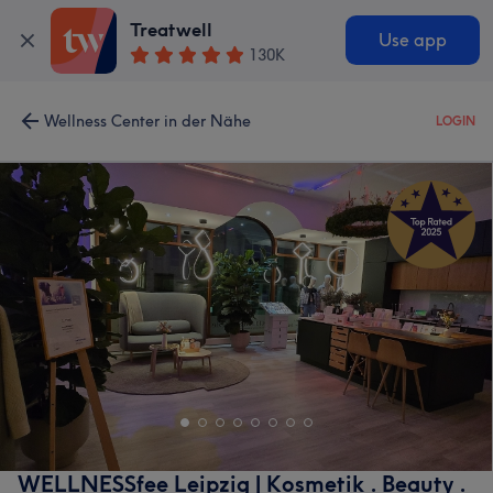
Treatwell
Use app
130K
Wellness Center in der Nähe
LOGIN
WELLNESSfee Leipzig | Kosmetik . Beauty .