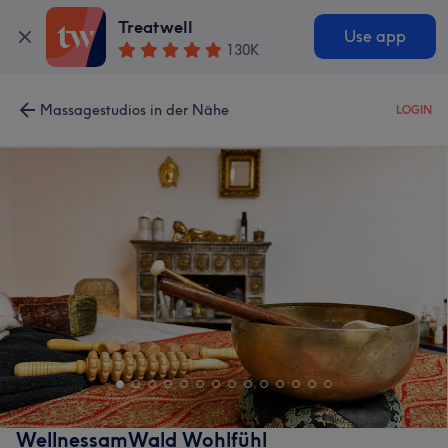
Treatwell
Use app
130K
Massagestudios in der Nähe
LOGIN
WellnessamWald Wohlfühl