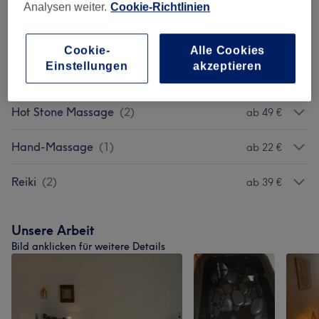
Kräuterstempelmassage
(
1
)
Analysen weiter.
Cookie-Richtlinien
ab 85 €
Kerzenölmassage
(
1
)
79 €
Cookie-
Alle Cookies
Einstellungen
akzeptieren
Fußreflexzonen-Massage
(
1
)
ab 59 €
Hot Stone Massage
(
2
)
ab 49 €
Hand-Massage
(
1
)
ab 22 €
Reiki
(
2
)
ab 39 €
Unsere Arbeit
Bild anklicken für weitere Details