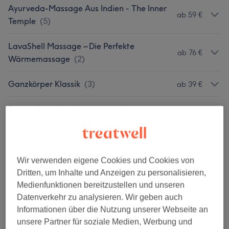
Ayurveda-Massage Aus Indien - The Inner
ab 59 €
Temple
(
5
)
LavaShell Massage – Die Perfekte
ab 76 €
Wärmemassage
(
2
)
Ganzkörper Klassik
(
3
)
ab 39 €
Deluxe Schokoladenmassage
(
1
)
ab 45 €
Zirbenöl-Massage Bergsträßer Balance
(
4
)
ab 55 €
Carpe Vino Weinstock Wellness
(
2
)
ab 59 €
Wir verwenden eigene Cookies und Cookies von
Dritten, um Inhalte und Anzeigen zu personalisieren,
Arganöl Massage
(
1
)
ab 79 €
Medienfunktionen bereitzustellen und unseren
Datenverkehr zu analysieren. Wir geben auch
Klang Frequenz Massage
(
1
)
89 €
Informationen über die Nutzung unserer Webseite an
unsere Partner für soziale Medien, Werbung und