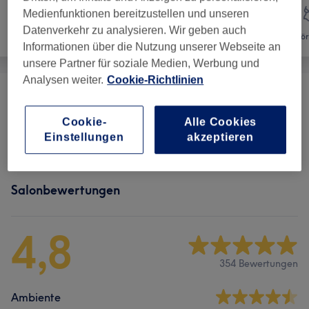
Medienfunktionen bereitzustellen und unseren
Datenverkehr zu analysieren. Wir geben auch
Gesicht
Massage
Kör
Informationen über die Nutzung unserer Webseite an
unsere Partner für soziale Medien, Werbung und
Analysen weiter.
Cookie-Richtlinien
Wellnesstage
(
4
)
ab 83 €
Cookie-
Alle Cookies
Massagen
(
7
)
ab 41 €
Einstellungen
akzeptieren
Salonbewertungen
4,8
354 Bewertungen
Ambiente