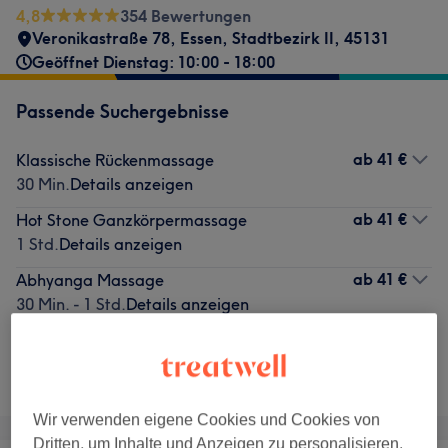
4,8
354 Bewertungen
Veronikastraße 78
,
Essen, Stadtbezirk II
,
45131
Geöffnet Dienstag: 10:00 - 18:00
Passende Suchergebnisse
ab
41 €
Klassische Rückenmassage
30 Min.
Details anzeigen
ab
41 €
Hot Stone Ganzkörpermassage
1 Std.
Details anzeigen
ab
41 €
Abhyanga Massage
30 Min. - 1 Std.
Details anzeigen
Nicht gefunden wonach du gesucht hast?
Alle Services
Wir verwenden eigene Cookies und Cookies von
Dritten, um Inhalte und Anzeigen zu personalisieren,