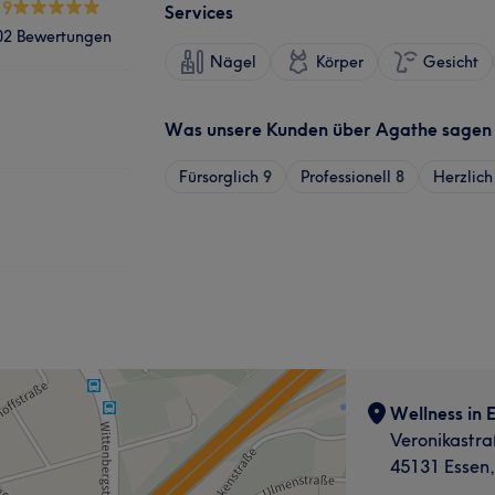
.9
Services
02 Bewertungen
Nägel
Körper
Gesicht
Was unsere Kunden über Agathe sagen
Fürsorglich
9
Professionell
8
Herzlich
Wellness in 
Veronikastra
45131 Essen, 