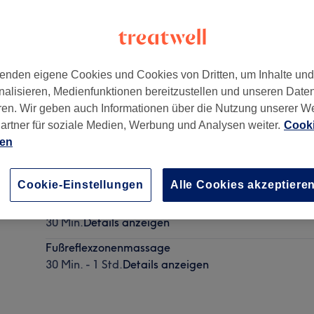
enden eigene Cookies und Cookies von Dritten, um Inhalte un
nalisieren, Medienfunktionen bereitzustellen und unseren Date
I
,
45131
ren. Wir geben auch Informationen über die Nutzung unserer W
artner für soziale Medien, Werbung und Analysen weiter.
Cooki
ien
Klassische Rückenmassage
30 Min.
Details anzeigen
Cookie-Einstellungen
Alle Cookies akzeptiere
Taozi Kräuterstempel-Rückenmassage
30 Min.
Details anzeigen
Fußreflexzonenmassage
30 Min. - 1 Std.
Details anzeigen