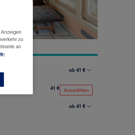
d Anzeigen
nverkehr zu
ebseite an
e-
ab
41 €
n
41 €
Auswählen
ab
41 €