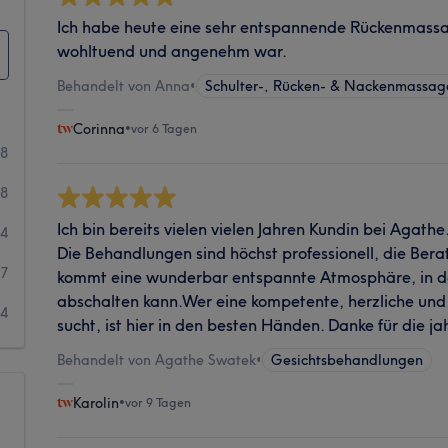
Ich habe heute eine sehr entspannende Rückenmass
wohltuend und angenehm war.
Behandelt von Anna
•
Schulter-, Rücken- & Nackenmassag
Corinna
•
vor 6 Tagen
68
28
Ich bin bereits vielen vielen Jahren Kundin bei Agathe.
4
Die Behandlungen sind höchst professionell, die Bera
7
kommt eine wunderbar entspannte Atmosphäre, in d
abschalten kann. ​Wer eine kompetente, herzliche und
4
sucht, ist hier in den besten Händen. Danke für die ja
Behandelt von Agathe Swatek
•
Gesichtsbehandlungen
Karolin
•
vor 9 Tagen