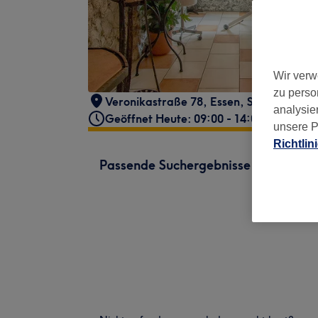
Wir verw
zu perso
Veronikastraße 78
,
Essen, Stadtbezirk I
analysie
Geöffnet Heute: 09:00 - 14:00
unsere P
Richtlin
Passende Suchergebnisse