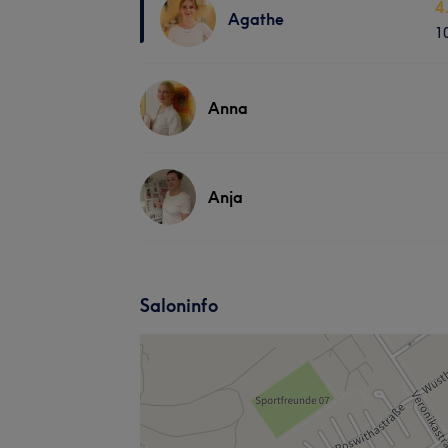
4
Agathe
1
Anna
Anja
Saloninfo