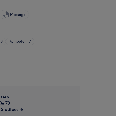
Massage
8
Kompetent
7
Essen
ße 78
Stadtbezirk II