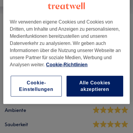
Wir verwenden eigene Cookies und Cookies von
EMShapeX
(
4
)
ab 39 €
Dritten, um Inhalte und Anzeigen zu personalisieren,
Medienfunktionen bereitzustellen und unseren
Kryolipolyse
(
2
)
ab 99 €
Datenverkehr zu analysieren. Wir geben auch
Informationen über die Nutzung unserer Webseite an
unsere Partner für soziale Medien, Werbung und
Salonbewertungen
Analysen weiter.
Cookie-Richtlinien
4,8
Cookie-
Alle Cookies
Einstellungen
akzeptieren
46 Bewertungen
Ambiente
Sauberkeit