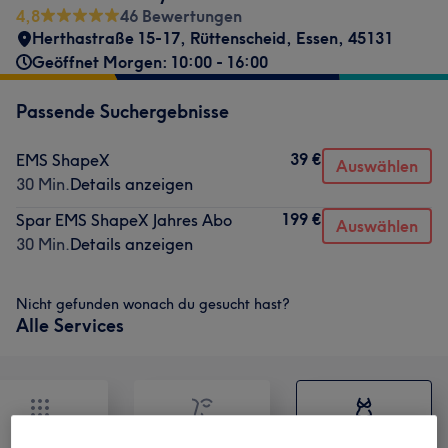
4,8
46 Bewertungen
Herthastraße 15-17
,
Rüttenscheid
,
Essen
,
45131
Geöffnet Morgen: 10:00 - 16:00
Passende Suchergebnisse
39 €
EMS ShapeX
Auswählen
30 Min.
Details anzeigen
199 €
Spar EMS ShapeX Jahres Abo
Auswählen
30 Min.
Details anzeigen
Nicht gefunden wonach du gesucht hast?
Alle Services
Alle
Gesicht
Körper