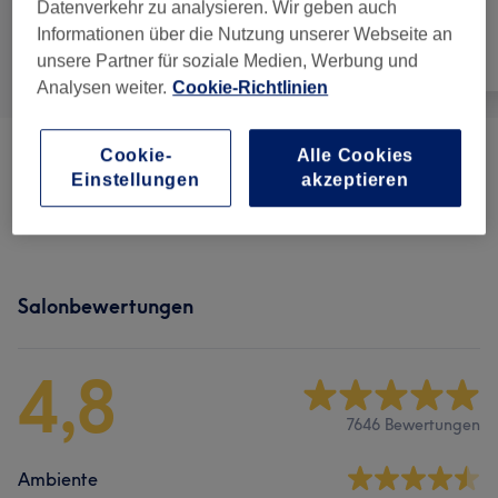
Datenverkehr zu analysieren. Wir geben auch
Informationen über die Nutzung unserer Webseite an
Alle
Haarentfernung
Gesicht
unsere Partner für soziale Medien, Werbung und
Analysen weiter.
Cookie-Richtlinien
Cookie-
Alle Cookies
Damen
(
25
)
ab 5 €
Einstellungen
akzeptieren
Herren
(
22
)
ab 7 €
Salonbewertungen
4,8
7646 Bewertungen
Ambiente