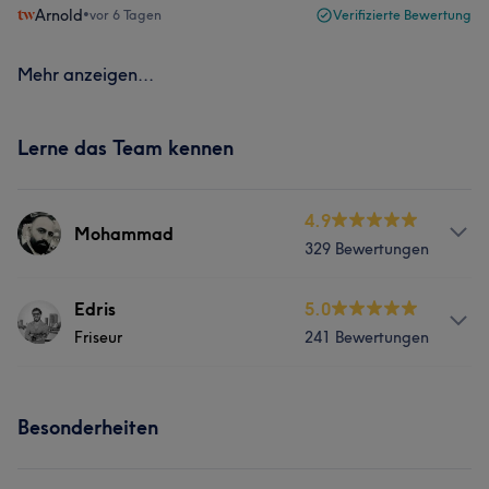
Arnold
•
vor 6 Tagen
Verifizierte Bewertung
Mehr anzeigen...
Lerne das Team kennen
4.9
Mohammad
329 Bewertungen
Services
Edris
5.0
Friseur
241 Bewertungen
Friseur
Gesicht
Haarentfernung
Services
Portfolio
Besonderheiten
Friseur
Gesicht
Haarentfernung