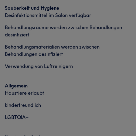
Was unsere Kunden über Edris sagen
Sauberkeit und Hygiene
Desinfektionsmittel im Salon verfügbar
Professionell
16
Kompetent
11
Freundlich
11
Behandlungsräume werden zwischen Behandlungen
Sympathisch
10
desinfiziert
Behandlungsmaterialien werden zwischen
Behandlungen desinfiziert
Verwendung von Luftreinigern
Allgemein
Haustiere erlaubt
kinderfreundlich
LGBTQIA+