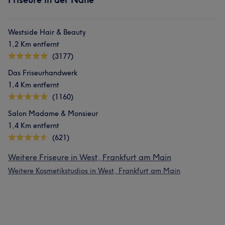
Was unsere Kunden über Mohammad sagen
Westside Hair & Beauty
1,2 Km entfernt
Erfahren
21
Professionell
20
Freundlich
14
(3177)
Kompetent
14
Das Friseurhandwerk
1,4 Km entfernt
(1160)
Salon Madame & Monsieur
1,4 Km entfernt
(621)
Weitere Friseure in West, Frankfurt am Main
Weitere Kosmetikstudios in West, Frankfurt am Main