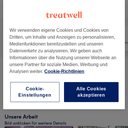
Nicht gefunden wonach du gesucht hast?
Alle Services
Wir verwenden eigene Cookies und Cookies von
Dritten, um Inhalte und Anzeigen zu personalisieren,
Alle
Friseur
Haarentfernun
Medienfunktionen bereitzustellen und unseren
Datenverkehr zu analysieren. Wir geben auch
Informationen über die Nutzung unserer Webseite an
unsere Partner für soziale Medien, Werbung und
Herren - Farbe & Grauhaarkaschierung
(
1
)
15 €
Analysen weiter.
Cookie-Richtlinien
Herren - Haarschnitte & Stylings
(
14
)
ab 5 €
Cookie-
Alle Cookies
Einstellungen
akzeptieren
Kinder - Haarschnitte & Stylings
(
1
)
15 €
Unsere Arbeit
Bild anklicken für weitere Details