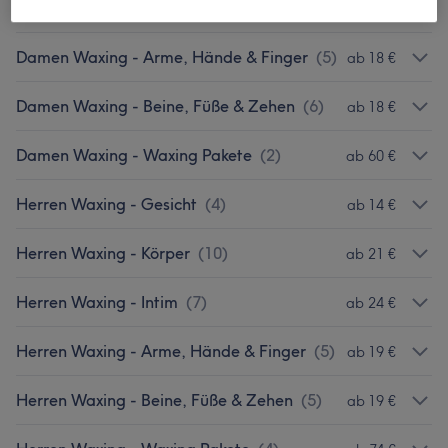
Damen Waxing - Intim
(
9
)
ab 21 €
Damen Waxing - Arme, Hände & Finger
(
5
)
ab 18 €
Damen Waxing - Beine, Füße & Zehen
(
6
)
ab 18 €
Damen Waxing - Waxing Pakete
(
2
)
ab 60 €
Herren Waxing - Gesicht
(
4
)
ab 14 €
Herren Waxing - Körper
(
10
)
ab 21 €
Herren Waxing - Intim
(
7
)
ab 24 €
Herren Waxing - Arme, Hände & Finger
(
5
)
ab 19 €
Herren Waxing - Beine, Füße & Zehen
(
5
)
ab 19 €