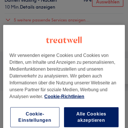
Damen Waxing - Nacken
Auswählen
10 Min.
Details anzeigen
5 weitere passende Services anzeigen...
Nicht gefunden wonach du gesucht hast?
Alle Services
Wir verwenden eigene Cookies und Cookies von
Dritten, um Inhalte und Anzeigen zu personalisieren,
Medienfunktionen bereitzustellen und unseren
Alle
Haarentfernung
Gesicht
Datenverkehr zu analysieren. Wir geben auch
Informationen über die Nutzung unserer Webseite an
unsere Partner für soziale Medien, Werbung und
Analysen weiter.
Cookie-Richtlinien
Damen Waxing - Gesicht
(
12
)
ab 14 €
Cookie-
Alle Cookies
Damen Waxing - Körper
(
8
)
ab 17 €
Einstellungen
akzeptieren