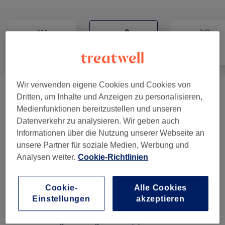
Alle
Haarentfernung
Gesicht
Wir verwenden eigene Cookies und Cookies von
Damen Waxing - Gesicht
(
12
)
Dritten, um Inhalte und Anzeigen zu personalisieren,
ab 14 €
Medienfunktionen bereitzustellen und unseren
Datenverkehr zu analysieren. Wir geben auch
Damen Waxing - Körper
(
8
)
ab 17 €
Informationen über die Nutzung unserer Webseite an
unsere Partner für soziale Medien, Werbung und
Damen Waxing - Intim
(
9
)
ab 21 €
Analysen weiter.
Cookie-Richtlinien
Damen Waxing - Arme, Hände & Finger
(
5
)
ab 18 €
Cookie-
Alle Cookies
Damen Waxing - Beine, Füße & Zehen
(
6
)
ab 18 €
Einstellungen
akzeptieren
Damen Waxing - Waxing Pakete
(
2
)
ab 60 €