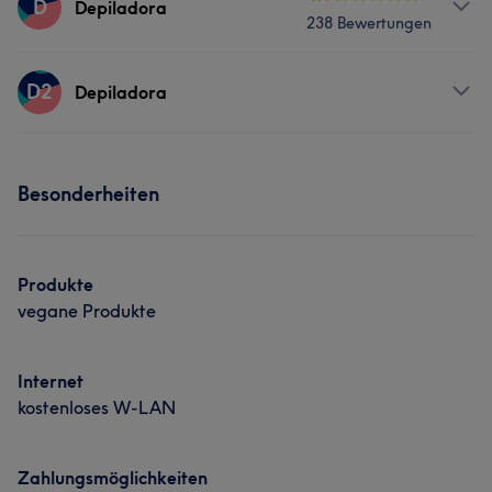
D
Depiladora
238 Bewertungen
Haarentfernung
Services
D2
Depiladora
Gesicht
Haarentfernung
Services
Besonderheiten
Was unsere Kunden über Depiladora sagen
Gesicht
Haarentfernung
Freundlich
11
Kompetent
5
Produkte
vegane Produkte
Internet
kostenloses W-LAN
Zahlungsmöglichkeiten