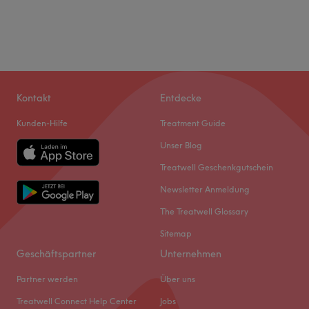
Kontakt
Entdecke
Kunden-Hilfe
Treatment Guide
Unser Blog
Treatwell Geschenkgutschein
Newsletter Anmeldung
The Treatwell Glossary
Sitemap
Geschäftspartner
Unternehmen
Partner werden
Über uns
Treatwell Connect Help Center
Jobs