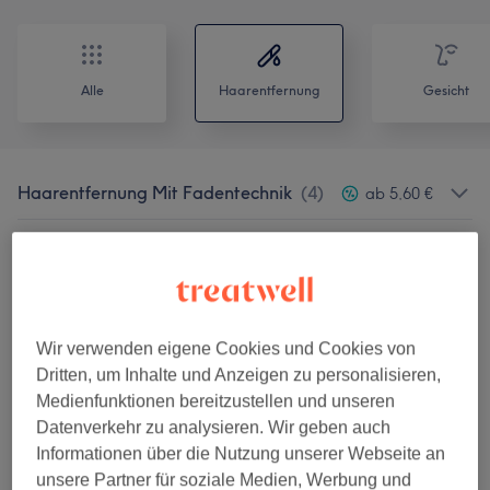
Alle
Haarentfernung
Gesicht
Haarentfernung Mit Fadentechnik
(
4
)
ab 5,60 €
Dauerhafte Haarentfernung- Diodenlaser
ab 44 €
Damen
(
11
)
Körper Haarentfernung Waxing
(
20
)
ab 6,40 €
Wir verwenden eigene Cookies und Cookies von
Dritten, um Inhalte und Anzeigen zu personalisieren,
Dauerhafte Haarentfernung - SHR
(
17
)
ab 16 €
Medienfunktionen bereitzustellen und unseren
Datenverkehr zu analysieren. Wir geben auch
Unsere Arbeit
Informationen über die Nutzung unserer Webseite an
Bild anklicken für weitere Details
unsere Partner für soziale Medien, Werbung und