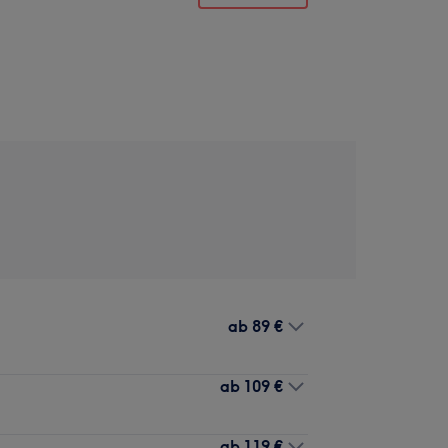
ab
89 €
ab
109 €
ab
119 €