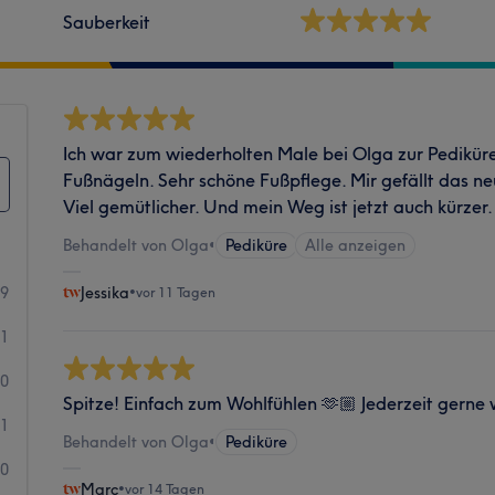
Sauberkeit
Ich war zum wiederholten Male bei Olga zur Pediküre
Fußnägeln. Sehr schöne Fußpflege. Mir gefällt das ne
Viel gemütlicher. Und mein Weg ist jetzt auch kürzer.
Behandelt von Olga
•
Pediküre
Alle anzeigen
89
Jessika
•
vor 11 Tagen
11
0
Spitze! Einfach zum Wohlfühlen 🫶🏼 Jederzeit gerne 
1
Behandelt von Olga
•
Pediküre
0
Marc
•
vor 14 Tagen