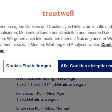
enden eigene Cookies und Cookies von Dritten, um Inhalte un
nalisieren, Medienfunktionen bereitzustellen und unseren Date
99
ren. Wir geben auch Informationen über die Nutzung unserer W
artner für soziale Medien, Werbung und Analysen weiter.
Cooki
ien
Gesichtsbehandlung - Glow Moment
Cookie-Einstellungen
Alle Cookies akzeptiere
1 Std. - 1 Std. 10 Min.
Details anzeigen
Gesichtsbehandlung - New Age
1 Std. - 1 Std. 10 Min.
Details anzeigen
Skin repair Kur - New Age
1 Std.
Details anzeigen
Glow skin Kur - Glow Moment