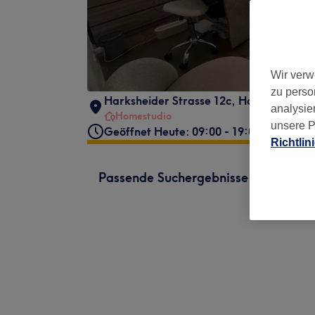
Wir verw
zu perso
Harksheider Strasse 12c
,
Hamburg
,
223
analysie
Homestudio
unsere P
Geöffnet Heute: 09:00 - 19:00
Richtlin
Passende Suchergebnisse