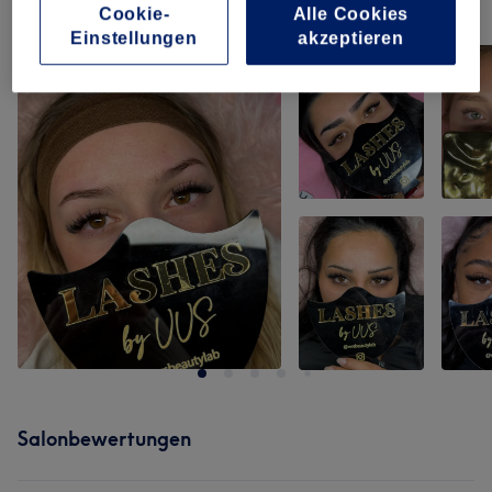
Unsere Arbeit
Cookie-
Alle Cookies
Bild anklicken für weitere Details
Einstellungen
akzeptieren
Salonbewertungen