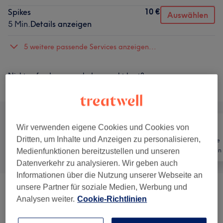
10 €
Spikes
Auswählen
5 Min.
Details anzeigen
5 weitere passende Services anzeigen...
Nicht gefunden wonach du gesucht hast?
Alle Services
Wir verwenden eigene Cookies und Cookies von
Dritten, um Inhalte und Anzeigen zu personalisieren,
Kosmetische
Alle
Gesicht
Zahnmedizin
Medienfunktionen bereitzustellen und unseren
Datenverkehr zu analysieren. Wir geben auch
Informationen über die Nutzung unserer Webseite an
unsere Partner für soziale Medien, Werbung und
LASHES
(
12
)
ab 10 €
Analysen weiter.
Cookie-Richtlinien