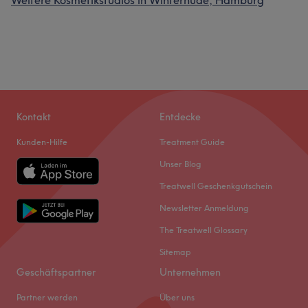
Weitere Kosmetikstudios in Winterhude, Hamburg
Kontakt
Entdecke
Kunden-Hilfe
Treatment Guide
Unser Blog
Treatwell Geschenkgutschein
Newsletter Anmeldung
The Treatwell Glossary
Sitemap
Geschäftspartner
Unternehmen
Partner werden
Über uns