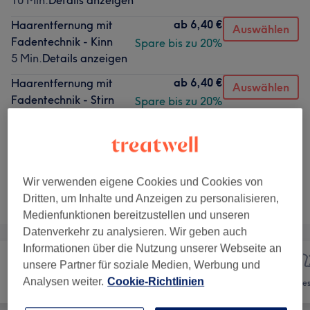
10 Min.
Details anzeigen
ab
6,40 €
Haarentfernung mit
Auswählen
Fadentechnik - Kinn
Spare bis zu 20%
5 Min.
Details anzeigen
ab
6,40 €
Haarentfernung mit
Auswählen
Fadentechnik - Stirn
Spare bis zu 20%
5 Min.
Details anzeigen
2 weitere passende Services anzeigen...
Wir verwenden eigene Cookies und Cookies von
Nicht gefunden wonach du gesucht hast?
Dritten, um Inhalte und Anzeigen zu personalisieren,
Alle Services
Medienfunktionen bereitzustellen und unseren
Datenverkehr zu analysieren. Wir geben auch
Informationen über die Nutzung unserer Webseite an
unsere Partner für soziale Medien, Werbung und
Analysen weiter.
Cookie-Richtlinien
Friseur
Haarentfernung
Ges