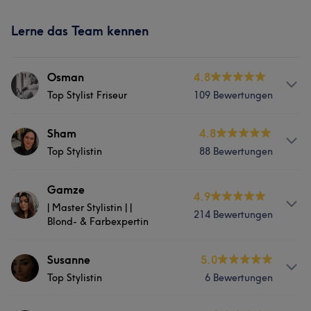
Lerne das Team kennen
Osman
4.8
Top Stylist Friseur
109 Bewertungen
Info
Sham
4.8
Top Stylistin
88 Bewertungen
Top Stylist spezialisiert auf Herren Frisuren, Dauerwelle ,
Bartspezialist und Coloration
Info
Gamze
4.9
Services
| Master Stylistin | |
Top Stylistin – seit 2016 mit Leidenschaft, Kreativität und
214 Bewertungen
Blond- & Farbexpertin
Herz. 💇‍♀️ 💇🏻‍♂️Cut & Color 🌸 Hochsteckfrisuren-
Friseur
Gesicht
Haarentfernung
Spezialistin 💖 Individuelle Beratung für deinen
Info
Susanne
5.0
perfekten Look
Portfolio
Top Stylistin
6 Bewertungen
Herzlich willkommen! Ich bin Inhaberin und Master
Services
Stylistin mit Spezialisierung auf Damenhaare und