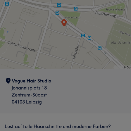
Was unsere Kunden über Osman sagen
Professionell
14
Freundlich
8
Kompetent
6
Vogue Hair Studio
Johannisplatz 18
Zentrum-Südost
04103 Leipzig
Lust auf tolle Haarschnitte und moderne Farben?