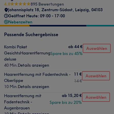
4,8
895 Bewertungen
Johannisplatz 18
,
Zentrum-Südost
,
Leipzig
,
04103
Geöffnet Heute: 09:00 - 17:00
Nebenzeiten
Passende Suchergebnisse
ab
44 €
Kombi Paket
Auswählen
GesichtsHaarentfernung
Spare bis zu 45%
deluxe
40 Min.
Details anzeigen
11 €
Haarentfernung mit Fadentechnik -
Auswählen
Oberlippe
14 €
10 Min.
Details anzeigen
ab
15,20 €
Haarentfernung mit
Auswählen
Fadentechnik -
Spare bis zu 20%
Augenbrauen