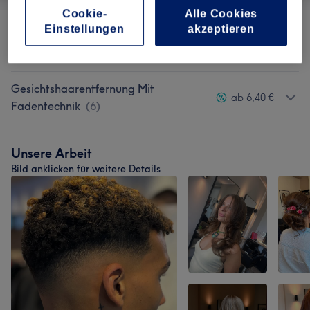
Cookie-
Alle Cookies
Einstellungen
akzeptieren
Augenbrauen &
ab 11 €
Wimpernbehandlungen
(
1
)
Gesichtshaarentfernung Mit
ab 6,40 €
Fadentechnik
(
6
)
Unsere Arbeit
Bild anklicken für weitere Details