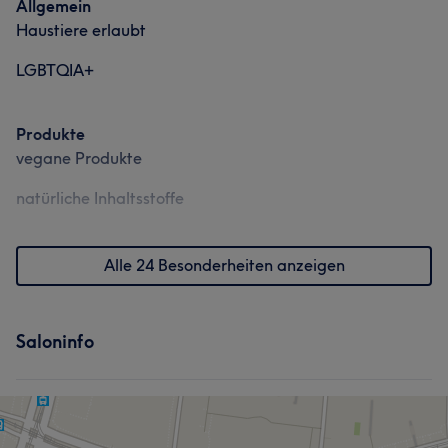
Allgemein
Haustiere erlaubt
LGBTQIA+
Produkte
vegane Produkte
natürliche Inhaltsstoffe
Alle 24 Besonderheiten anzeigen
Was unsere Kunden über Sham sagen
Kompetent
10
Freundlich
6
Sympathisch
6
Saloninfo
Talentiert
5