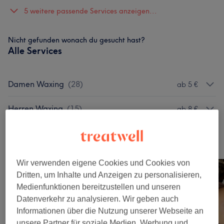
5 weitere passende Services anzeigen...
Nicht gefunden wonach du gesucht hast?
Alle Services
Damen Waxing
(
28
)
ab 5 €
Herren Waxing
(
15
)
ab 8 €
Unsere Arbeit
Bild anklicken für weitere Details
Wir verwenden eigene Cookies und Cookies von
Dritten, um Inhalte und Anzeigen zu personalisieren,
Medienfunktionen bereitzustellen und unseren
Datenverkehr zu analysieren. Wir geben auch
Informationen über die Nutzung unserer Webseite an
unsere Partner für soziale Medien, Werbung und