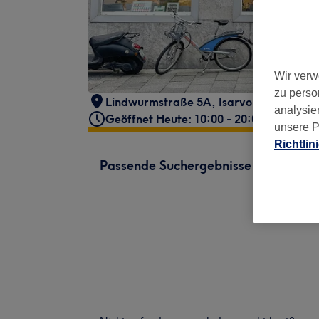
Wir verw
zu perso
Lindwurmstraße 5A
,
Isarvorstadt
,
Mün
analysie
Geöffnet Heute: 10:00 - 20:00
unsere P
Richtlin
Passende Suchergebnisse