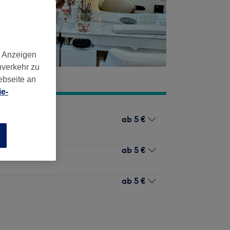
d Anzeigen
nverkehr zu
ebseite an
e-
ab
5 €
n
ab
5 €
ab
5 €