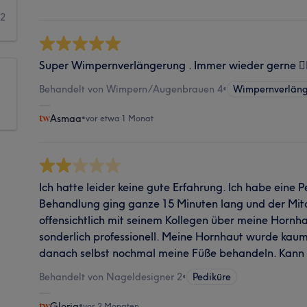
2
Super Wimpernverlängerung . Immer wieder gerne 👍🏼
Behandelt von Wimpern/Augenbrauen 4
•
Wimpernverlän
Asmaa
•
vor etwa 1 Monat
Ich hatte leider keine gute Erfahrung. Ich habe eine 
Behandlung ging ganze 15 Minuten lang und der Mit
offensichtlich mit seinem Kollegen über meine Hornhau
sonderlich professionell. Meine Hornhaut wurde kaum
danach selbst nochmal meine Füße behandeln. Kann i
Behandelt von Nageldesigner 2
•
Pediküre
Gloria
•
vor 2 Monaten