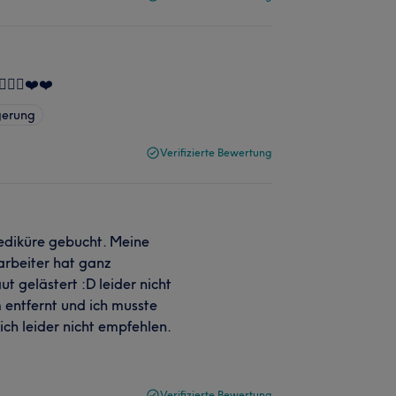
👍🏼❤️❤️
gerung
Verifizierte Bewertung
Pediküre gebucht. Meine
arbeiter hat ganz
t gelästert :D leider nicht
 entfernt und ich musste
ch leider nicht empfehlen.
Verifizierte Bewertung