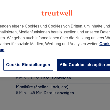
enden eigene Cookies und Cookies von Dritten, um Inhalte un
nalisieren, Medienfunktionen bereitzustellen und unseren Date
chen
,
80337
ren. Wir geben auch Informationen über die Nutzung unserer W
artner für soziale Medien, Werbung und Analysen weiter.
Cooki
ien
Pediküre (Shellac, Lack, etc)
5 Min. - 1 Std.
Details anzeigen
Cookie-Einstellungen
Alle Cookies akzeptiere
Auffüllen Acryl/ Gel
5 Min. - 1 Std.
Details anzeigen
Maniküre (Shellac, Lack, etc)
5 Min. - 45 Min.
Details anzeigen