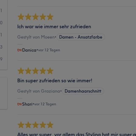
21
30
Ich war wie immer sehr zufrieden
11
Gestylt von Moeen
•
Damen - Ansatzfarbe
13
Danica
•
vor 12 Tagen
9
Bin super zufrieden so wie immer!
Gestylt von Graziana
•
Damenhaarschnitt
Shari
•
vor 12 Tagen
Alles war super, vor allem das Styling hat mir super g