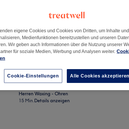
enden eigene Cookies und Cookies von Dritten, um Inhalte un
nalisieren, Medienfunktionen bereitzustellen und unseren Date
ren. Wir geben auch Informationen über die Nutzung unserer W
orf
,
40213
artner für soziale Medien, Werbung und Analysen weiter.
Cooki
ien
Herren Waxing - Nase
Cookie-Einstellungen
Alle Cookies akzeptiere
15 Min.
Details anzeigen
Herren Waxing - Ohren
15 Min.
Details anzeigen