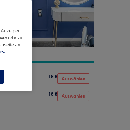
d Anzeigen
nverkehr zu
ebseite an
e-
18 €
n
Auswählen
18 €
Auswählen