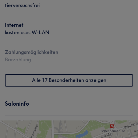
tierversuchsfrei
Internet
kostenloses W-LAN
Zahlungsmöglichkeiten
Barzahlung
Was unsere Kunden über Kristina sagen
Alle 17 Besonderheiten anzeigen
Professionell
31
Kompetent
25
Erfahren
16
Herzlich
14
Saloninfo