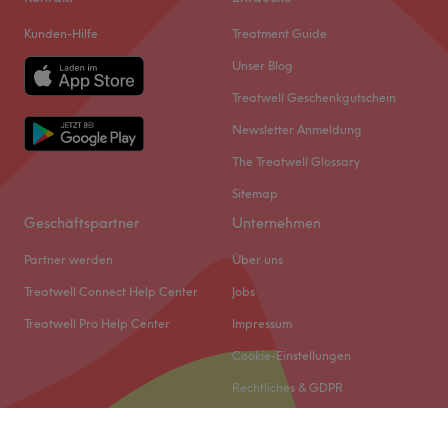
Kunden-Hilfe
Treatment Guide
Unser Blog
Treatwell Geschenkgutschein
Newsletter Anmeldung
The Treatwell Glossary
Sitemap
Geschäftspartner
Unternehmen
Partner werden
Über uns
Treatwell Connect Help Center
Jobs
Treatwell Pro Help Center
Impressum
Cookie-Einstellungen
Rechtliches & GDPR