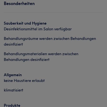
Besonderheiten
Professionell
26
Kompetent
18
Herzlich
13
Gesicht
Erfahren
10
Portfolio
Sauberkeit und Hygiene
Desinfektionsmittel im Salon verfügbar
Behandlungsräume werden zwischen Behandlungen
desinfiziert
Behandlungsmaterialien werden zwischen
Behandlungen desinfiziert
Allgemein
keine Haustiere erlaubt
klimatisiert
Produkte