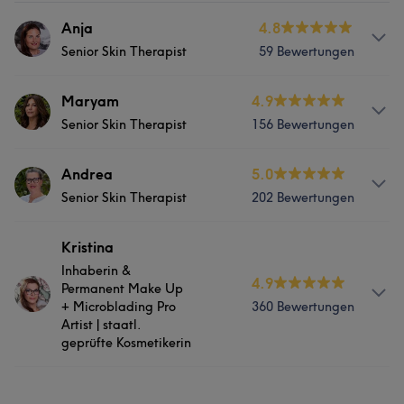
Anja
4.8
Senior Skin Therapist
59 Bewertungen
Services
Maryam
4.9
Senior Skin Therapist
156 Bewertungen
Nägel
Gesicht
Haarentfernung
Services
Andrea
5.0
Ästhetische Medizin
Senior Skin Therapist
202 Bewertungen
Nägel
Gesicht
Haarentfernung
Was unsere Kunden über Anja sagen
Services
Kristina
Was unsere Kunden über Maryam sagen
Inhaberin &
Professionell
6
Kompetent
6
4.9
Nägel
Gesicht
Haarentfernung
Permanent Make Up
+ Microblading Pro
360 Bewertungen
Professionell
20
Außergewöhnlich
15
Kompetent
15
Ästhetische Medizin
Artist | staatl.
Erfahren
12
geprüfte Kosmetikerin
Was unsere Kunden über Andrea sagen
Services