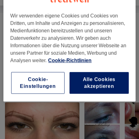
Wir verwenden eigene Cookies und Cookies von
Dritten, um Inhalte und Anzeigen zu personalisieren,
SOMMERSPECIALS 2026
(
1
)
50 €
Medienfunktionen bereitzustellen und unseren
Datenverkehr zu analysieren. Wir geben auch
IPL SKIN & HAIR
(
4
)
ab 20 €
Informationen über die Nutzung unserer Webseite an
unsere Partner für soziale Medien, Werbung und
WAXING
(
1
)
ab 15 €
Analysen weiter.
Cookie-Richtlinien
THREADING
(
1
)
ab 15 €
Cookie-
Alle Cookies
Einstellungen
akzeptieren
Unsere Arbeit
Bild anklicken für weitere Details