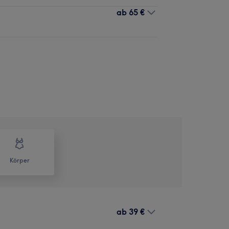
ab
65 €
Körper
ab
39 €