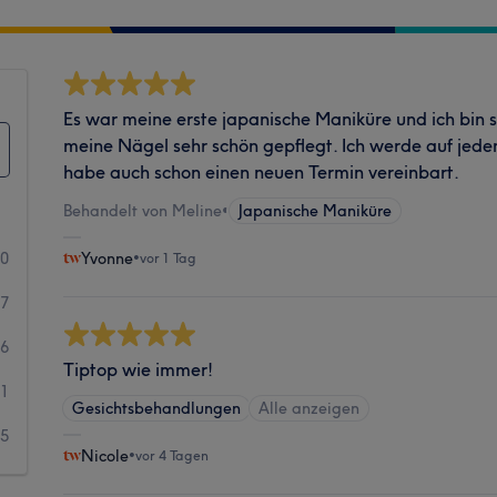
Es war meine erste japanische Maniküre und ich bin 
meine Nägel sehr schön gepflegt. Ich werde auf jed
habe auch schon einen neuen Termin vereinbart.
Behandelt von Meline
•
Japanische Maniküre
40
Yvonne
•
vor 1 Tag
87
56
Tiptop wie immer!
21
Gesichtsbehandlungen
Alle anzeigen
15
Nicole
•
vor 4 Tagen