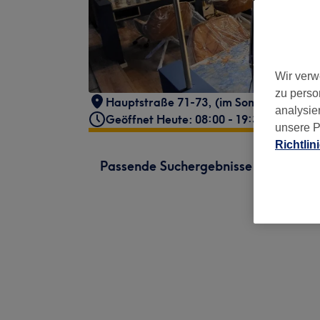
Wir verw
zu perso
Hauptstraße 71-73
,
(im Sommershof)
,
R
analysie
Geöffnet Heute: 08:00 - 19:30
unsere P
Richtlin
Passende Suchergebnisse