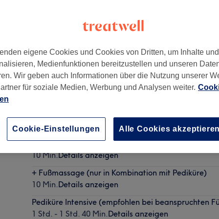
enden eigene Cookies und Cookies von Dritten, um Inhalte un
nalisieren, Medienfunktionen bereitzustellen und unseren Date
odenkirchen
,
Köln
,
50996
ren. Wir geben auch Informationen über die Nutzung unserer W
artner für soziale Medien, Werbung und Analysen weiter.
Cooki
ien
Pediküre Classic (Basis Fußpflege)
30 Min. - 1 Std. 10 Min.
Details anzeigen
Cookie-Einstellungen
Alle Cookies akzeptiere
+ Fußmaske (nur in Kombination mit Pediküre)
10 Min.
Details anzeigen
+ Fußmassage (nur in Kombination mit Pediküre)
10 Min.
Details anzeigen
Pediküre Intensive (empfohlen bei beanspruchten F
1 Std. - 1 Std. 40 Min.
Details anzeigen