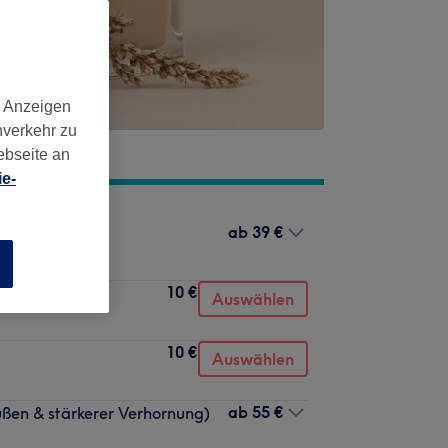
d Anzeigen
nverkehr zu
ebseite an
e-
ab
39 €
n
10 €
Auswählen
10 €
Auswählen
ab
55 €
üßen & stärkerer Verhornung)