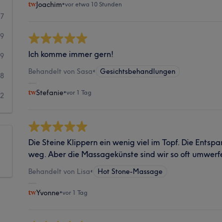
Joachim
•
vor etwa 10 Stunden
17
09
Ich komme immer gern!
19
Behandelt von Sasa
•
Gesichtsbehandlungen
8
Stefanie
•
vor 1 Tag
2
Die Steine Klippern ein wenig viel im Topf. Die Entsp
weg. Aber die Massagekünste sind wir so oft umwerf
Behandelt von Lisa
•
Hot Stone-Massage
Yvonne
•
vor 1 Tag