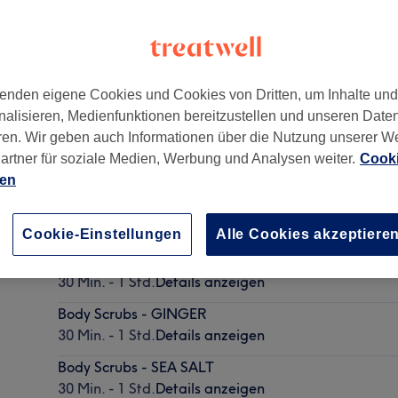
enden eigene Cookies und Cookies von Dritten, um Inhalte un
nalisieren, Medienfunktionen bereitzustellen und unseren Date
n
,
10439
ren. Wir geben auch Informationen über die Nutzung unserer W
artner für soziale Medien, Werbung und Analysen weiter.
Cooki
ien
Body Scrubs - COCONUT
35 Min. - 1 Std. 5 Min.
Details anzeigen
Cookie-Einstellungen
Alle Cookies akzeptiere
Body Scrubs - OLIVE
30 Min. - 1 Std.
Details anzeigen
Body Scrubs - GINGER
30 Min. - 1 Std.
Details anzeigen
Body Scrubs - SEA SALT
30 Min. - 1 Std.
Details anzeigen