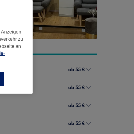
d Anzeigen
nverkehr zu
ebseite an
e-
ab
55 €
n
ab
55 €
ab
55 €
ab
55 €