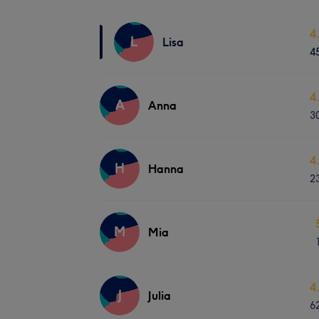
4
L
Lisa
4
4
A
Anna
3
4
H
Hanna
2
M
Mia
4
J
Julia
6