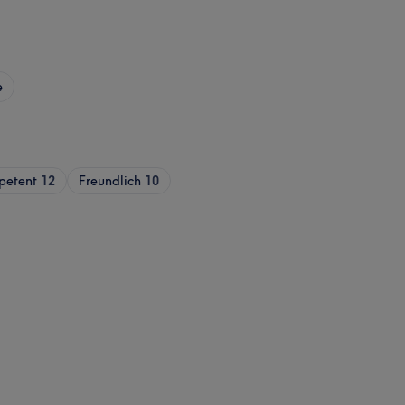
e
petent
12
Freundlich
10