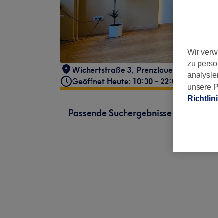
Wir verw
zu perso
Wichertstraße 3
,
Prenzlauer Berg
,
Berli
analysie
Geöffnet Heute: 10:00 - 22:00
unsere P
Richtlin
Passende Suchergebnisse