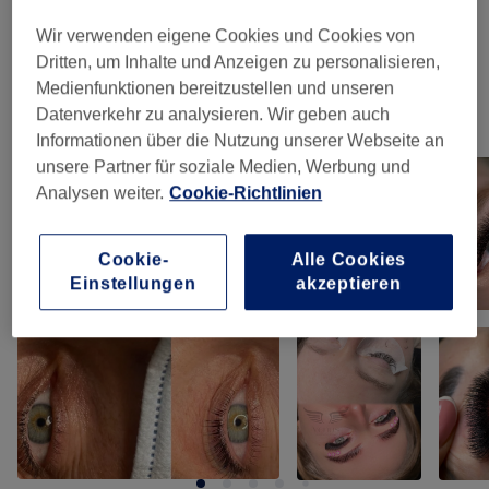
Wir verwenden eigene Cookies und Cookies von
Permanent Make-Up
(
4
)
ab 100 €
Dritten, um Inhalte und Anzeigen zu personalisieren,
Medienfunktionen bereitzustellen und unseren
Datenverkehr zu analysieren. Wir geben auch
Unsere Arbeit
Informationen über die Nutzung unserer Webseite an
Bild anklicken für weitere Details
unsere Partner für soziale Medien, Werbung und
Analysen weiter.
Cookie-Richtlinien
Cookie-
Alle Cookies
Einstellungen
akzeptieren