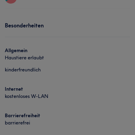
Nägel
Gesicht
Services
Besonderheiten
Nägel
Gesicht
Allgemein
Haustiere erlaubt
kinderfreundlich
Internet
kostenloses W-LAN
Barrierefreiheit
barrierefrei