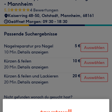
- Mannheim
5,0
4 Bewertungen
Kaiserring 48-50
,
Oststadt
,
Mannheim
,
68161
Geöffnet Morgen: 09:30 - 18:30
Passende Suchergebnisse
5 €
Nagelreparatur pro Nagel
Auswählen
10 Min.
Details anzeigen
10 €
Kürzen & feilen
Auswählen
20 Min.
Details anzeigen
20 €
Kürzen & feilen und Lackieren
Auswählen
20 Min.
Details anzeigen
Nicht gefunden wonach du gesucht hast?
Alle Services