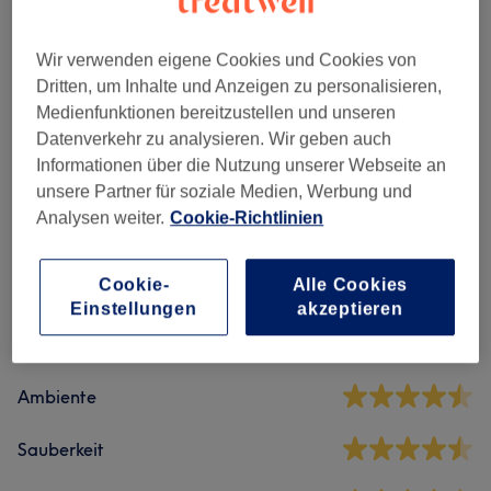
Maniküre & Pediküre
(
4
)
ab 18 €
Wir verwenden eigene Cookies und Cookies von
Nagel-Neumodellagen
(
3
)
ab 35 €
Dritten, um Inhalte und Anzeigen zu personalisieren,
Medienfunktionen bereitzustellen und unseren
Extra
(
9
)
ab 0,50 €
Datenverkehr zu analysieren. Wir geben auch
Informationen über die Nutzung unserer Webseite an
unsere Partner für soziale Medien, Werbung und
Analysen weiter.
Cookie-Richtlinien
Salonbewertungen
Cookie-
Alle Cookies
5,0
Einstellungen
akzeptieren
4 Bewertungen
Ambiente
Sauberkeit