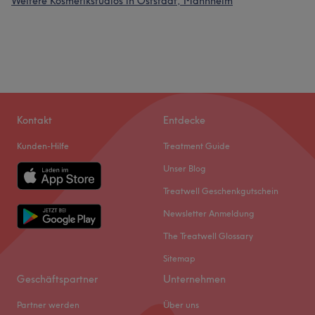
Weitere Kosmetikstudios in Oststadt, Mannheim
Kontakt
Entdecke
Kunden-Hilfe
Treatment Guide
Unser Blog
Treatwell Geschenkgutschein
Newsletter Anmeldung
The Treatwell Glossary
Sitemap
Geschäftspartner
Unternehmen
Partner werden
Über uns