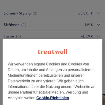
Damen / Styling
(
3
)
ab 0,01 €
Strähnen
(
1
)
169 €
Farbe
(
6
)
ab 59 €
Herren - Haarschnitte & Stylings
(
1
)
36 €
Haarkuren & Pflege
(
1
)
79 €
Wir verwenden eigene Cookies und Cookies von
Dritten, um Inhalte und Anzeigen zu personalisieren,
Haarverlängerung
(
4
)
ab 159,20 €
Medienfunktionen bereitzustellen und unseren
Datenverkehr zu analysieren. Wir geben auch
Unsere Arbeit
Informationen über die Nutzung unserer Webseite an
Bild anklicken für weitere Details
unsere Partner für soziale Medien, Werbung und
Analysen weiter.
Cookie-Richtlinien