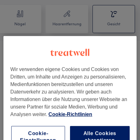
Nägel
Haarentfernung
Gesicht
Gesichtsbehandlungen
(
11
)
ab 75 €
Wimpernverlängerungen
(
9
)
ab 19 €
Wir verwenden eigene Cookies und Cookies von
Dritten, um Inhalte und Anzeigen zu personalisieren,
Augenbrauen & Wimpernbehandlungen
(
5
)
ab 9 €
Medienfunktionen bereitzustellen und unseren
Datenverkehr zu analysieren. Wir geben auch
Permanent Make-Up
(
5
)
ab 1 €
Informationen über die Nutzung unserer Webseite an
unsere Partner für soziale Medien, Werbung und
Make-Up
(
1
)
Analysen weiter.
Cookie-Richtlinien
1 €
Cookie-
Alle Cookies
Unsere Arbeit