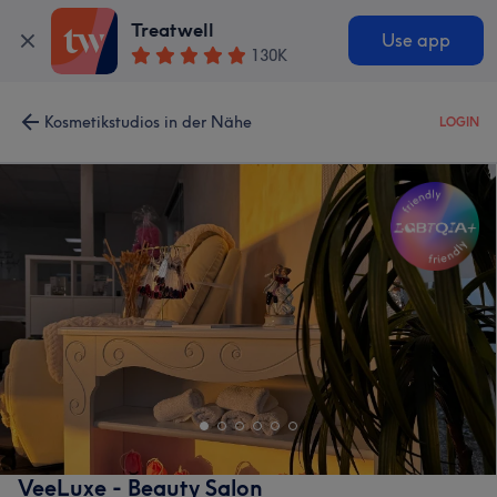
Treatwell
Use app
130K
Kosmetikstudios in der Nähe
LOGIN
VeeLuxe - Beauty Salon