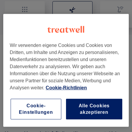
Alle
Friseur
Gesicht
Wir verwenden eigene Cookies und Cookies von
Haarverdichtung
(
1
)
250 €
Dritten, um Inhalte und Anzeigen zu personalisieren,
Medienfunktionen bereitzustellen und unseren
Damen - Haarschnitt & Styling
(
2
)
ab 35 €
Datenverkehr zu analysieren. Wir geben auch
Informationen über die Nutzung unserer Webseite an
Damen-Strähnen
(
4
)
ab 133 €
unsere Partner für soziale Medien, Werbung und
Analysen weiter.
Cookie-Richtlinien
Damen - Farbe & Tönung
(
4
)
ab 96 €
Damen-Glossing
(
1
)
ab 50 €
Cookie-
Alle Cookies
Einstellungen
akzeptieren
Haarpflege
(
2
)
ab 15 €