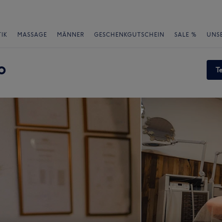
IK
MASSAGE
MÄNNER
GESCHENKGUTSCHEIN
SALE %
UNS
o
T