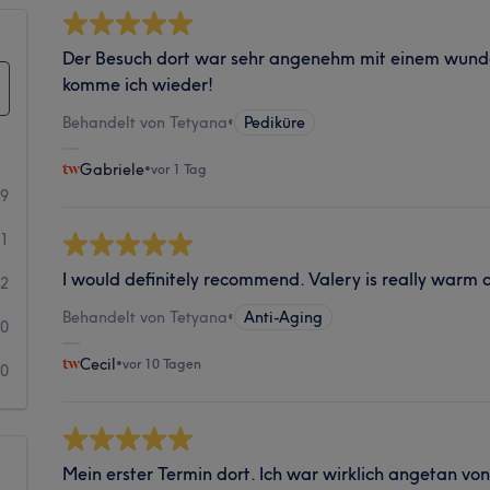
Der Besuch dort war sehr angenehm mit einem wund
komme ich wieder!
Behandelt von Tetyana
•
Pediküre
Gabriele
•
vor 1 Tag
99
11
I would definitely recommend. Valery is really warm 
2
Behandelt von Tetyana
•
Anti-Aging
0
Cecil
•
vor 10 Tagen
0
Mein erster Termin dort. Ich war wirklich angetan v