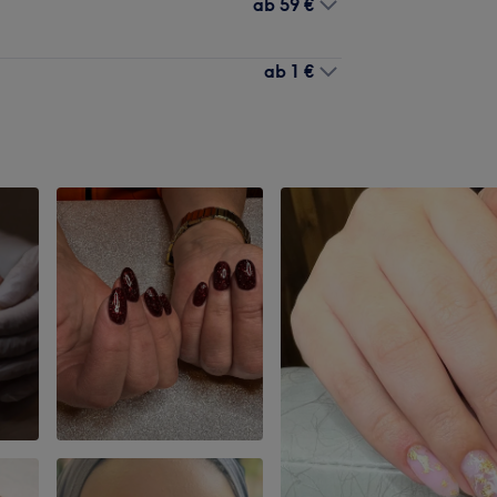
ab
59 €
ab
1 €