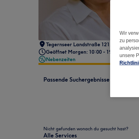
Wir verw
zu perso
Tegernseer Landstraße 121
,
Giesing
,
M
analysie
Geöffnet Morgen: 10:00 - 19:00
unsere P
Nebenzeiten
Richtlin
Passende Suchergebnisse
Nicht gefunden wonach du gesucht hast?
Alle Services