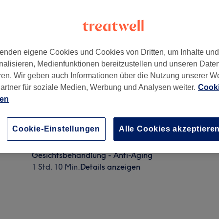
enden eigene Cookies und Cookies von Dritten, um Inhalte un
nalisieren, Medienfunktionen bereitzustellen und unseren Date
ünchen
,
81539
ren. Wir geben auch Informationen über die Nutzung unserer W
artner für soziale Medien, Werbung und Analysen weiter.
Cooki
ien
Hollywood Peeling (Carbon)
Cookie-Einstellungen
Alle Cookies akzeptiere
1 Std. - 1 Std. 30 Min.
Details anzeigen
Gesichtsbehandlung - Anti-Aging
1 Std. 10 Min.
Details anzeigen