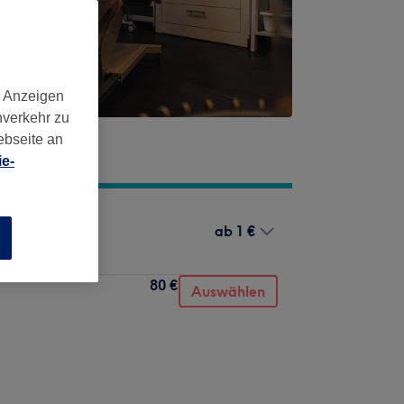
d Anzeigen
nverkehr zu
ebseite an
e-
ab
1 €
n
80 €
Auswählen