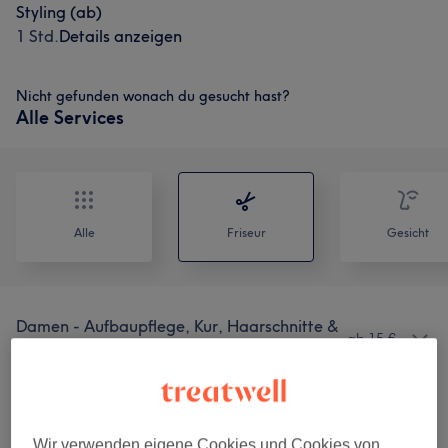
Styling (ab)
1 Std.
Details anzeigen
Nicht gefunden wonach du gesucht hast?
Alle Services
Alle
Friseur
Gesicht
Damen - Aufbaupflege, Kur, Haarschnitte &
ab 15 €
Stylings
(
11
)
Damen - Colorationen, Kur, Schnitt &
ab 10 €
Stylings
(
15
)
Wir verwenden eigene Cookies und Cookies von