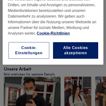
Dritten, um Inhalte und Anzeigen zu personalisieren,
Damen - Balayage, Babylights, Highlights,
Medienfunktionen bereitzustellen und unseren
Strähnen - Inkl. Kur, Gloss, Olaplex No.
ab 50 €
Datenverkehr zu analysieren. Wir geben auch
Schnitt & Style
(
19
)
Informationen über die Nutzung unserer Webseite an
unsere Partner für soziale Medien, Werbung und
Herren - Farbe, Schnitt & Styling
(
13
)
ab 24 €
Analysen weiter.
Cookie-Richtlinien
Kinder - Haarschnitte & Stylings
(
3
)
ab 35 €
Cookie-
Alle Cookies
Damen - Haarschnitte & Stylings
(
1
)
70 €
Einstellungen
akzeptieren
Unsere Arbeit
Bild anklicken für weitere Details