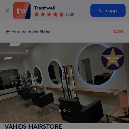
Treatwell
Use app
130K
Friseure in der Nähe
LOGIN
VAHIDS-HAIRSTORE