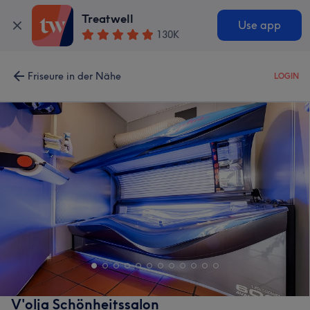
Treatwell
Use app
130K
Friseure in der Nähe
LOGIN
V'olja Schönheitssalon