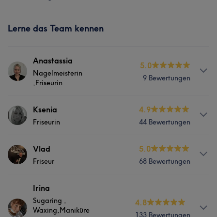
Lerne das Team kennen
Anastassia
5.0
Nagelmeisterin
9 Bewertungen
,Friseurin
Services
Ksenia
4.9
Friseurin
44 Bewertungen
Nägel
Friseur
Services
Vlad
5.0
Portfolio
Friseur
68 Bewertungen
Nägel
Friseur
Info
Irina
Was unsere Kunden über Ksenia sagen
Sugaring ,
4.8
Top Meister in alle Coloration und Strähnentechnik! 14
Waxing,Maniküre
Jahre Erfahrung in Friseurwerk
133 Bewertungen