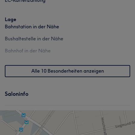
EC-Kartenzahlung
Was unsere Kunden über Olga sagen
Lage
Bahnstation in der Nähe
Professionell
5
Bushaltestelle in der Nähe
Bahnhof in der Nähe
Alle 10 Besonderheiten anzeigen
Saloninfo