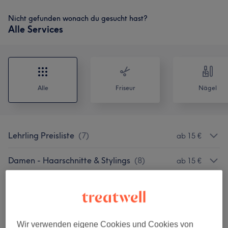
Nicht gefunden wonach du gesucht hast?
Alle Services
Alle
Friseur
Nägel
Lehrling Preisliste
(
7
)
ab 15 €
Damen - Haarschnitte & Stylings
(
8
)
ab 15 €
Haarkuren & Pflege
(
4
)
ab 10 €
Damen - Coloration & Föhnen
(
7
)
ab 75 €
Wir verwenden eigene Cookies und Cookies von