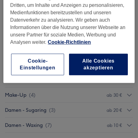
Damen - Coloration, Schnitt & Föhnen
(
7
)
ab 100 €
Dritten, um Inhalte und Anzeigen zu personalisieren,
Medienfunktionen bereitzustellen und unseren
Herren - Haarschnitte & Stylings
(
1
)
35 €
Datenverkehr zu analysieren. Wir geben auch
Informationen über die Nutzung unserer Webseite an
Kinder - Haarschnitte & Stylings
(
2
)
ab 5 €
unsere Partner für soziale Medien, Werbung und
Analysen weiter.
Cookie-Richtlinien
Gesichtsbehandlungen
(
3
)
ab 70 €
Cookie-
Alle Cookies
Augenbrauen & Wimpernbehandlungen
(
4
)
ab 15 €
Einstellungen
akzeptieren
Wimpernverlängerungen
(
8
)
ab 30 €
Make-Up
(
4
)
ab 30 €
Damen - Sugaring
(
3
)
ab 20 €
Damen - Waxing
(
7
)
ab 10 €