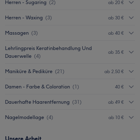
Herren - Sugaring
(
2
)
ab 20 €
Herren - Waxing
(
3
)
ab 30 €
Massagen
(
3
)
ab 40 €
Lehrlingpreis Keratinbehandlung Und
ab 35 €
Dauerwelle
(
4
)
Maniküre & Pediküre
(
21
)
ab 2,50 €
Damen - Farbe & Coloration
(
1
)
40 €
Dauerhafte Haarentfernung
(
31
)
ab 49 €
Nagelmodellage
(
4
)
ab 10 €
Unsere Arbeit