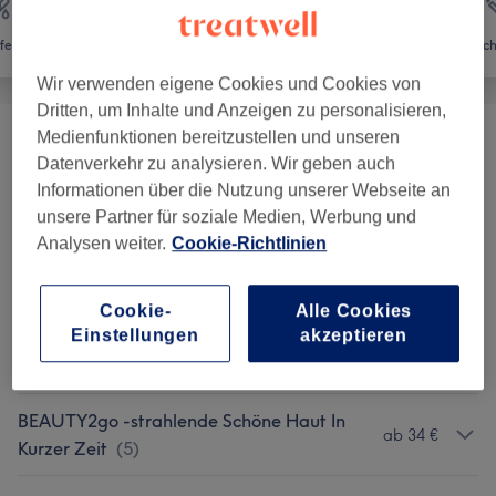
fernung
Gesicht
Körper
Ästhetisc
Wir verwenden eigene Cookies und Cookies von
Dritten, um Inhalte und Anzeigen zu personalisieren,
Medienfunktionen bereitzustellen und unseren
Frühlingsangebote
(
3
)
ab 79 €
Datenverkehr zu analysieren. Wir geben auch
Informationen über die Nutzung unserer Webseite an
Gesichtsbehandlungen
(
4
)
ab 5 €
unsere Partner für soziale Medien, Werbung und
Analysen weiter.
Cookie-Richtlinien
Personalisierte Kosmetik -klassische
Gesichtsbehandlung In Kombi Mit
139 €
Cookie-
Alle Cookies
Apparativen Methoden
(
1
)
Einstellungen
akzeptieren
Anti Age & Apparative Kosmetik
(
5
)
ab 89 €
BEAUTY2go -strahlende Schöne Haut In
ab 34 €
Kurzer Zeit
(
5
)