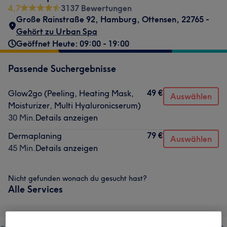
4,7
3137 Bewertungen
Große Rainstraße 92
,
Hamburg, Ottensen
,
22765 -
Gehört zu Urban Spa
Geöffnet Heute: 09:00 - 19:00
Passende Suchergebnisse
49 €
Glow2go (Peeling, Heating Mask,
Auswählen
Moisturizer, Multi Hyaluronicserum)
30 Min.
Details anzeigen
79 €
Dermaplaning
Auswählen
45 Min.
Details anzeigen
Nicht gefunden wonach du gesucht hast?
Alle Services