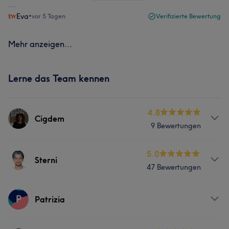
Eva
•
vor 5 Tagen
Verifizierte Bewertung
Mehr anzeigen...
Lerne das Team kennen
4.8
Cigdem
9 Bewertungen
Services
5.0
Sterni
47 Bewertungen
Nägel
Körper
Friseur
Gesicht
Services
P
Ästhetische Medizin
Patrizia
Nägel
Körper
Friseur
Gesicht