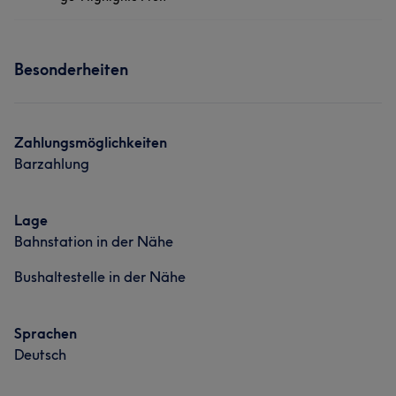
Was unsere Kunden über Yücel sagen
Services
Kompetent
11
Sympathisch
8
Professionell
8
Besonderheiten
Freundlich
7
Friseur
Gesicht
Was unsere Kunden über Julia sagen
Zahlungsmöglichkeiten
Barzahlung
Kompetent
16
Professionell
13
Freundlich
12
Erfahren
11
Lage
Bahnstation in der Nähe
Bushaltestelle in der Nähe
Sprachen
Deutsch