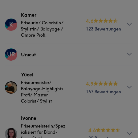
Kamer
4.6
Friseurin/ Coloristin/
K
Stylistin/ Balayage /
123 Bewertungen
Ombre Profi.
Services
UR
Unicut
Friseur
Gesicht
Services
Yücel
Friseurmeister/
4.9
Was unsere Kunden über Kamer sagen
Friseur
Balayage-Highlights
167 Bewertungen
Profi/ Master
Freundlich
6
Kompetent
6
Herzlich
6
Colorist/ Stylist
Services
Ivonne
Friseurmeisterin/Spez
4.6
Friseur
ialisiert für Blond-