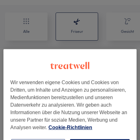
Alle
Friseur
Gesicht
Damen - Haarschnitte & Stylings
(
6
)
ab 10 €
Haarkuren & Pflege
(
3
)
ab 3 €
Wir verwenden eigene Cookies und Cookies von
Dritten, um Inhalte und Anzeigen zu personalisieren,
Damen - Coloration & Schnitt
(
7
)
ab 45 €
Medienfunktionen bereitzustellen und unseren
Datenverkehr zu analysieren. Wir geben auch
Damen - Coloration, Schnitt & Föhnen /
ab 75 €
Informationen über die Nutzung unserer Webseite an
Glätten
(
12
)
unsere Partner für soziale Medien, Werbung und
Analysen weiter.
Cookie-Richtlinien
Damen - Farbe & Coloration (zubuchbar)
(
1
)
20 €