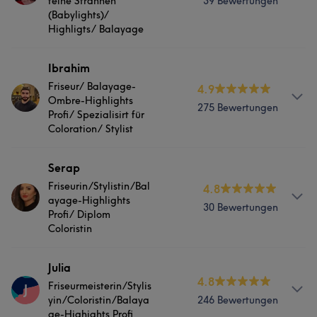
feine Strähnen
39 Bewertungen
(Babylights)/
Portfolio
Highligts/ Balayage
Services
Ibrahim
Friseur/ Balayage-
4.9
Friseur
Gesicht
Ombre-Highlights
275 Bewertungen
Profi/ Spezialisirt für
Coloration/ Stylist
Services
Serap
Friseurin/Stylistin/Bal
4.8
Friseur
ayage-Highlights
30 Bewertungen
Profi/ Diplom
Coloristin
Was unsere Kunden über Ibrahim sagen
Services
Julia
Kompetent
17
Professionell
12
Talentiert
10
4.8
Friseurmeisterin/Stylis
J
Friseur
Gesicht
Sympathisch
9
yin/Coloristin/Balaya
246 Bewertungen
ge-Highights Profi