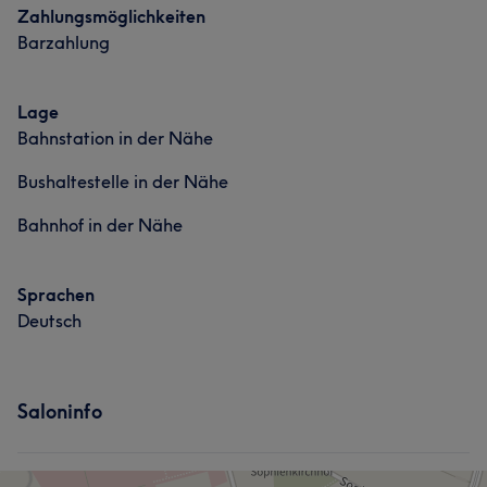
Zahlungsmöglichkeiten
Was unsere Kunden über Oksana sagen
Barzahlung
Professionell
42
Kompetent
30
Sympathisch
19
Lage
Talentiert
16
Bahnstation in der Nähe
Bushaltestelle in der Nähe
Bahnhof in der Nähe
Sprachen
Deutsch
Saloninfo