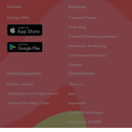
Kontakt
Entdecke
Kunden-Hilfe
Treatment Guide
Unser Blog
Treatwell Geschenkgutschein
Newsletter Anmeldung
The Treatwell Glossary
Sitemap
Geschäftspartner
Unternehmen
Partner werden
Über uns
Treatwell Connect Help Center
Jobs
Treatwell Pro Help Center
Impressum
Cookie-Einstellungen
Rechtliches & GDPR