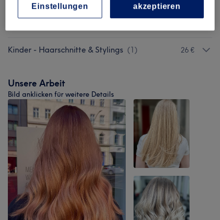
Glätten
(
7
)
Einstellungen
akzeptieren
Herren - Haarschnitte & Stylings
(
5
)
ab 10 €
Kinder - Haarschnitte & Stylings
(
1
)
26 €
Unsere Arbeit
Bild anklicken für weitere Details