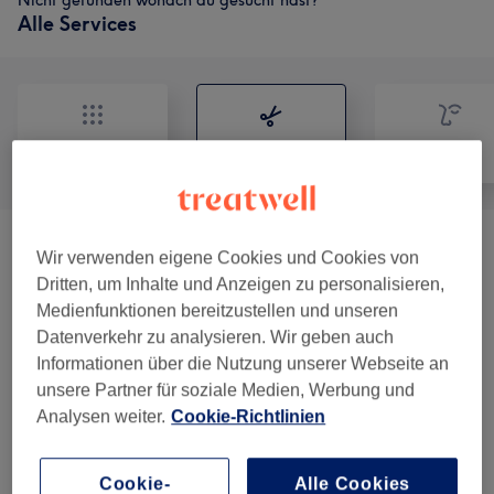
Nicht gefunden wonach du gesucht hast?
Alle Services
Alle
Friseur
Gesicht
Damen - Haarschnitte & Stylings
(
8
)
ab 7 €
Wir verwenden eigene Cookies und Cookies von
Dritten, um Inhalte und Anzeigen zu personalisieren,
Haarkuren & Pflege
(
2
)
ab 2 €
Medienfunktionen bereitzustellen und unseren
Datenverkehr zu analysieren. Wir geben auch
Damen - Coloration & Schnitt
(
9
)
ab 45 €
Informationen über die Nutzung unserer Webseite an
unsere Partner für soziale Medien, Werbung und
Damen - Farbe & Coloration
(
1
)
55 €
Analysen weiter.
Cookie-Richtlinien
Damen - Coloration, Schnitt & Föhnen /
ab 75 €
Cookie-
Alle Cookies