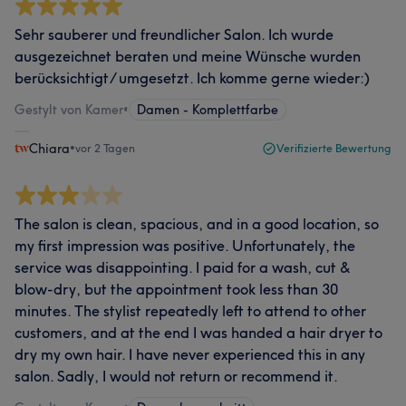
Sehr sauberer und freundlicher Salon. Ich wurde
ausgezeichnet beraten und meine Wünsche wurden
berücksichtigt/ umgesetzt. Ich komme gerne wieder:)
Gestylt von Kamer
•
Damen - Komplettfarbe
Chiara
•
vor 2 Tagen
Verifizierte Bewertung
The salon is clean, spacious, and in a good location, so
my first impression was positive. Unfortunately, the
service was disappointing. I paid for a wash, cut &
blow-dry, but the appointment took less than 30
minutes. The stylist repeatedly left to attend to other
customers, and at the end I was handed a hair dryer to
dry my own hair. I have never experienced this in any
salon. Sadly, I would not return or recommend it.