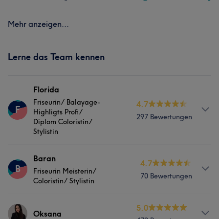
Mehr anzeigen...
Lerne das Team kennen
Florida
Friseurin/ Balayage-
4.7
F
Highligts Profi/
297 Bewertungen
Diplom Coloristin/
Stylistin
Services
Baran
4.7
B
Friseurin Meisterin/
70 Bewertungen
Friseur
Gesicht
Coloristin/ Stylistin
Services
5.0
Was unsere Kunden über Florida sagen
Oksana